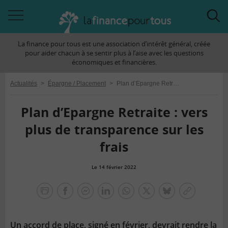
Accéder
Acc
à
à
La finance pour tous est une association d’intérêt général, créée
la
la
pour aider chacun à se sentir plus à l’aise avec les questions
navigation
rec
économiques et financières.
Actualités
>
Épargne / Placement
>
Plan d’Epargne Retraite : vers plus de transparence sur les frais
Plan d’Epargne Retraite : vers
plus de transparence sur les
frais
Le 14 février 2022
la
finance
facebook
facebook
Linkedin
Whatsapp
Twitter
bluesky
Copier
pour
messenger
le
tous
lien
Un accord de place, signé en février, devrait rendre la