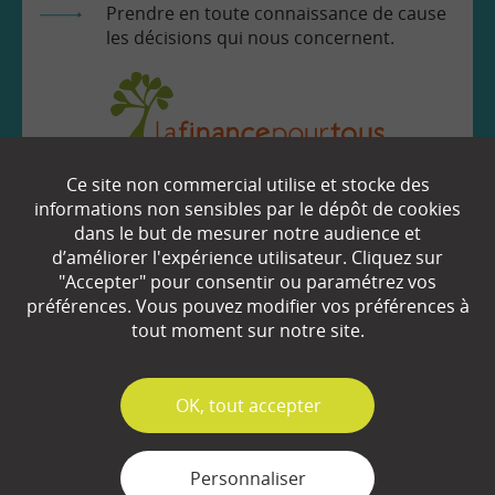
Prendre en toute connaissance de cause
les décisions qui nous concernent.
Ce site non commercial utilise et stocke des
EN SAVOIR
+
informations non sensibles par le dépôt de cookies
dans le but de mesurer notre audience et
d’améliorer l'expérience utilisateur. Cliquez sur
Qui sommes-nous ?
"Accepter" pour consentir ou paramétrez vos
préférences. Vous pouvez modifier vos préférences à
Partenaires
tout moment sur notre site.
Espace Presse
✓
OK, tout accepter
Plan du site
Contact
Personnaliser