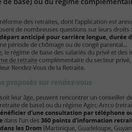
e de base) ou du régime complémentair
réforme des retraites, dont l’application est anno
 posent de nombreuses questions sur leurs droits 
départ anticipé pour carrière longue, durée d
’une période de chômage ou de congé parental…
e
, le régime de base des salariés du privé et des
me de retraite
complémentaire du secteur privé,
leur Rendez-Vous de la Retraite.
ns proposés sur rendez-vous
 soit leur âge, peuvent rencontrer un conseiller d
retraite de base) ou du régime Agirc-Arrco (retrai
énéficier d’une consultation par téléphone ou
e
dans l’un des
360 points d’information retrai
 dans les Drom
(Martinique, Guadeloupe, Guyane