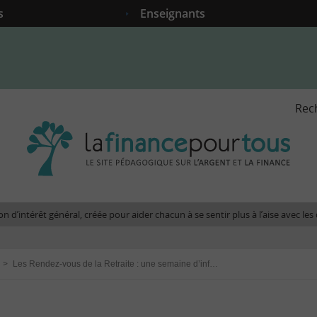
s
Enseignants
Rec
La
fina
pour
tous
-
Le
n d’intérêt général, créée pour aider chacun à se sentir plus à l’aise avec l
site
péda
sur
>
Les Rendez-vous de la Retraite : une semaine d’information pour les actifs
l'arg
et
la
fina