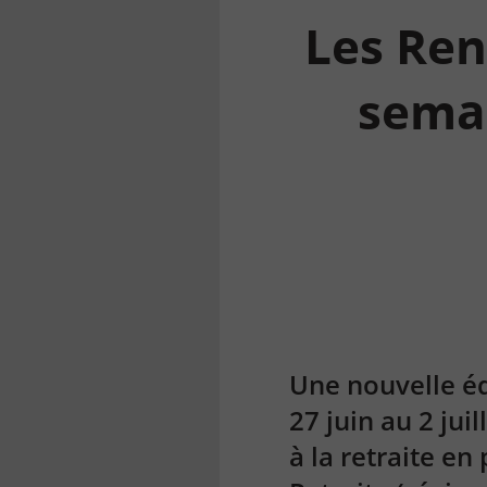
Les Ren
semai
la
finance
pour
tous
Une nouvelle éd
27 juin au 2 ju
à la retraite e