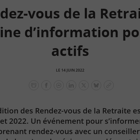
dez-vous de la Retrai
ne d’information po
actifs
LE 14 JUIN 2022
facebook
facebook
Linkedin
Twitter
bluesky
Copier
messenger
le
lien
ition des Rendez-vous de la Retraite e
illet 2022. Un événement pour s’informer
n prenant rendez-vous avec un conseille