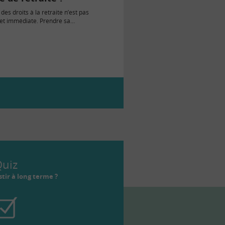
 des droits à la retraite n’est pas
et immédiate. Prendre sa
répare, quelques…
uiz
tir à long terme ?