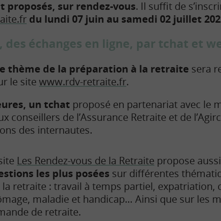
nt proposés, sur rendez-vous
. Il suffit de s’insc
ite.fr
du lundi 07 juin au samedi 02 juillet 20
des échanges en ligne, par tchat et w
e thème de la préparation à la retraite
sera r
r le site
www.rdv-retraite.fr
.
heures, un tchat
proposé en partenariat avec le 
 conseillers de l’Assurance Retraite et de l’Agir
ions des internautes.
site
Les Rendez-vous de la Retraite
propose auss
estions les plus posées
sur différentes thémati
 la retraite : travail à temps partiel, expatriation
mage, maladie et handicap… Ainsi que sur les mo
ande de retraite.