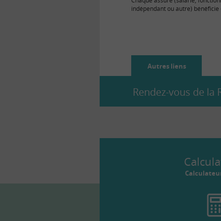
Chaque assuré (salarié, fonction
indépendant ou autre) bénéficie 
dispositifs d’information sur ses d
retraite,…
Autres liens
Rendez-vous de la Re
Calcula
Calculateu