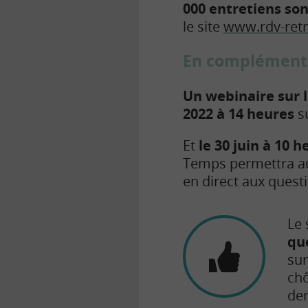
000 entretiens so
le site
www.rdv-retra
En complément, 
Un webinaire sur l
2022 à 14 heures
su
Et
le 30 juin à 10 
Temps permettra aux
en direct aux quest
Le 
qu
sur
chô
dem