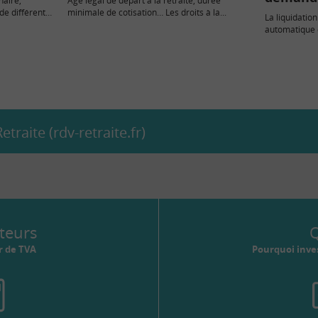
naire,
Age légal de départ à la retraite, durée
de différents
minimale de cotisation… Les droits à la...
La liquidation
roits à la
automatique 
retraite se p
traite (rdv-retraite.fr)
teurs
Q
r de TVA
Pourquoi inves