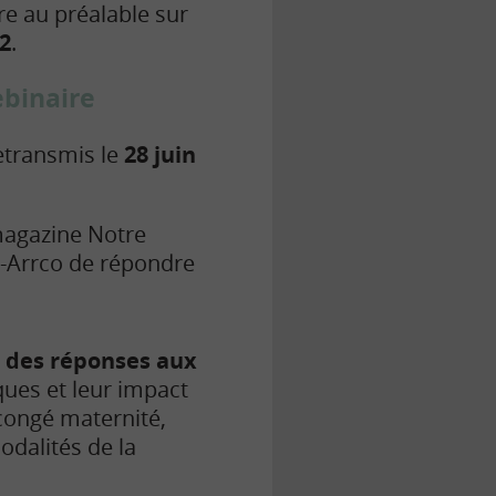
rire au préalable sur
22
.
ebinaire
etransmis le
28 juin
magazine Notre
c-Arrco de répondre
i
des réponses aux
ques et leur impact
, congé maternité,
dalités de la