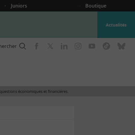
Juniors
Boutique
Actualités
hercher
nce
es questions économiques et financières.
gogique
ent
nce