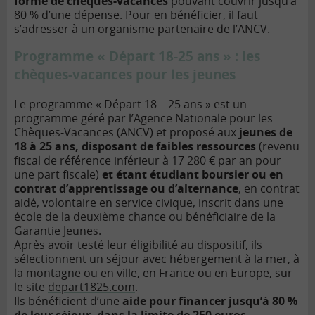
forme de chèques-vacances
pouvant couvrir jusqu’à
80 % d’une dépense. Pour en bénéficier, il faut
s’adresser à un organisme partenaire de l’ANCV.
Programme « Départ 18-25 ans » : les
chèques-vacances pour les jeunes
Le programme « Départ 18 – 25 ans » est un
programme géré par l’Agence Nationale pour les
Chèques-Vacances (ANCV) et proposé aux
jeunes de
18 à 25 ans, disposant de faibles ressources
(revenu
fiscal de référence inférieur à 17 280 € par an pour
une part fiscale)
et étant étudiant boursier ou en
contrat d’apprentissage ou d’alternance
, en contrat
aidé, volontaire en service civique, inscrit dans une
école de la deuxième chance ou bénéficiaire de la
Garantie Jeunes.
Après avoir
testé leur éligibilité au dispositif
, ils
sélectionnent un séjour avec hébergement à la mer, à
la montagne ou en ville, en France ou en Europe, sur
le site
depart1825.com
.
Ils bénéficient d’une
aide pour financer jusqu’à 80 %