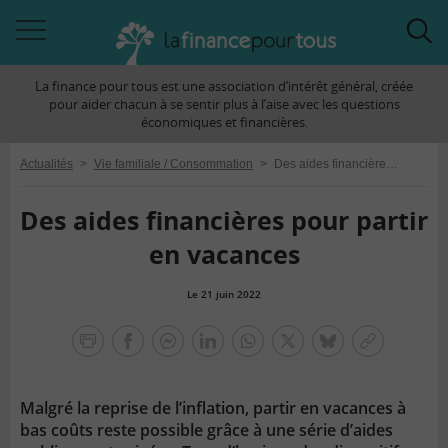
Accéder
Acc
à
à
La finance pour tous est une association d’intérêt général, créée
la
la
pour aider chacun à se sentir plus à l’aise avec les questions
navigation
rec
économiques et financières.
Actualités
>
Vie familiale / Consommation
>
Des aides financières pour partir en vacances
Des aides financières pour partir
en vacances
Le 21 juin 2022
la
finance
facebook
facebook
Linkedin
Whatsapp
Twitter
bluesky
Copier
pour
messenger
le
tous
lien
Malgré la reprise de l’inflation, partir en vacances à
bas coûts reste possible grâce à une série d’aides