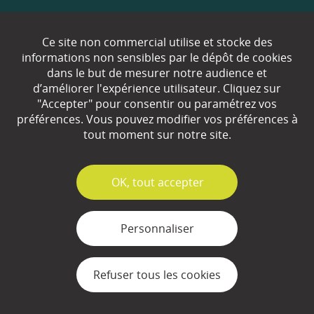
Qui sommes-nous ?
Ce site non commercial utilise et stocke des
informations non sensibles par le dépôt de cookies
Partenaires
dans le but de mesurer notre audience et
d’améliorer l'expérience utilisateur. Cliquez sur
Espace Presse
"Accepter" pour consentir ou paramétrez vos
préférences. Vous pouvez modifier vos préférences à
Plan du site
tout moment sur notre site.
Contact
Mentions légales
✓
OK, tout accepter
Gestion des cookies
Personnaliser
Refuser tous les cookies