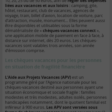
10, 20, 25 ou de 50 euros, afin de
régler des dépenses
liées aux vacances et aux loisirs
: camping, gite,
hôtel, restaurant, club de vacances, agences de
voyage, train, billet d’avion, location de voiture, parc
d’attraction, musée, monument… Elles peuvent aussi
être disponibles et utilisables sous la forme
dématérialisée de «
chèques-vacances connect
»,
une application mobile de paiement en face à face, à
distance sur internet, dès 20 euros. Les chèques-
vacances sont valables trois années, son année
d’émission comprise.
Les chèques vacances pour les personnes
en situation de fragilité financière
L’Aide aux Projets Vacances (APV)
est un
programme géré par l’Agence nationale pour les
chèques-vacances destiné aux personnes ayant une
situation économique et sociale fragile : familles
modestes et très modestes, adultes isolés, personnes
handicapées notamment, dont le quotient familial est
inférieur à 900 euros.
Les APV sont versées sous