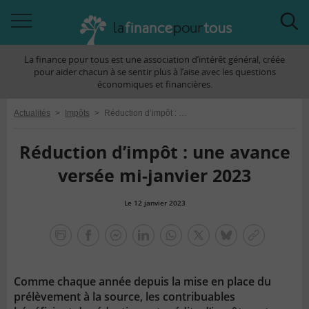
Accéder
Acc
à
à
La finance pour tous est une association d’intérêt général, créée
la
la
pour aider chacun à se sentir plus à l’aise avec les questions
navigation
rec
économiques et financières.
Actualités
>
Impôts
>
Réduction d’impôt : une avance versée mi-janvier 2023
Réduction d’impôt : une avance
versée mi-janvier 2023
Le 12 janvier 2023
la
finance
facebook
facebook
Linkedin
Whatsapp
Twitter
bluesky
Copier
pour
messenger
le
tous
lien
Comme chaque année depuis la mise en place du
prélèvement à la source, les contribuables