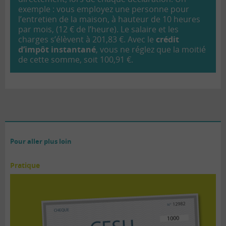
exemple : vous employez une personne pour
l’entretien de la maison, à hauteur de 10 heures
par mois, (12 € de l’heure). Le salaire et les
charges s’élèvent à 201,83 €. Avec le
crédit
d’impôt instantané
, vous ne réglez que la moitié
de cette somme, soit 100,91 €.
Pour aller plus loin
Pratique