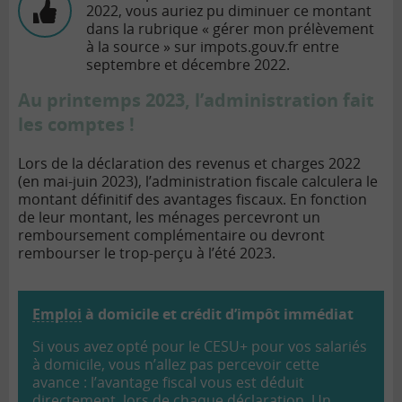
2022, vous auriez pu diminuer ce montant
dans la rubrique « gérer mon prélèvement
à la source » sur impots.gouv.fr entre
septembre et décembre 2022.
Au printemps 2023, l’administration fait
les comptes !
Lors de la déclaration des revenus et charges 2022
(en mai-juin 2023), l’administration fiscale calculera le
montant définitif des avantages fiscaux. En fonction
de leur montant, les ménages percevront un
remboursement complémentaire ou devront
rembourser le trop-perçu à l’été 2023.
Emploi
à domicile et crédit d’impôt immédiat
Si vous avez opté pour le CESU+ pour vos salariés
à domicile, vous n’allez pas percevoir cette
avance : l’avantage fiscal vous est déduit
directement, lors de chaque déclaration. Un