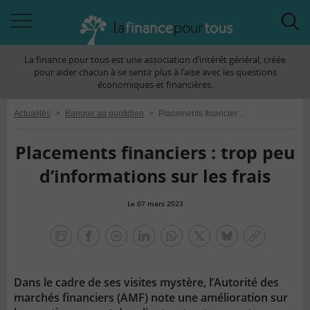
Accéder
Acc
à
à
La finance pour tous est une association d’intérêt général, créée
la
la
pour aider chacun à se sentir plus à l’aise avec les questions
navigation
rec
économiques et financières.
Actualités
>
Banque au quotidien
>
Placements financiers : trop peu d’informations sur les frais
Placements financiers : trop peu
d’informations sur les frais
Le 07 mars 2023
la
finance
facebook
facebook
Linkedin
Whatsapp
Twitter
bluesky
Copier
pour
messenger
le
tous
lien
Dans le cadre de ses visites mystère, l’Autorité des
marchés financiers (AMF) note une amélioration sur