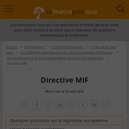
Accéder
Acc
à
à
La finance pour tous est une association d’intérêt général, créée
la
la
pour aider chacun à se sentir plus à l’aise avec les questions
navigation
rec
économiques et financières.
Accueil
>
Décryptages
>
Crises économiques
>
Crise de la zone
euro
>
Les réformes européennes du secteur bancaire et financier
>
Un renforcement de la réglementation des marchés financiers
>
Directive MIF
Directive MIF
Mise à jour le 25 août 2025
la
finance
facebook
facebook
Linkedin
Whatsapp
Twitter
bluesky
Copier
pour
messenger
le
tous
lien
Quelques précisions sur la législation européenne