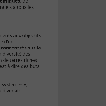
stémiques
, de
tiels à tous les
ments aux objectifs
re d’un
t concentrés sur la
la diversité des
n de terres riches
est à dire des buts
écosystèmes »,
 diversité