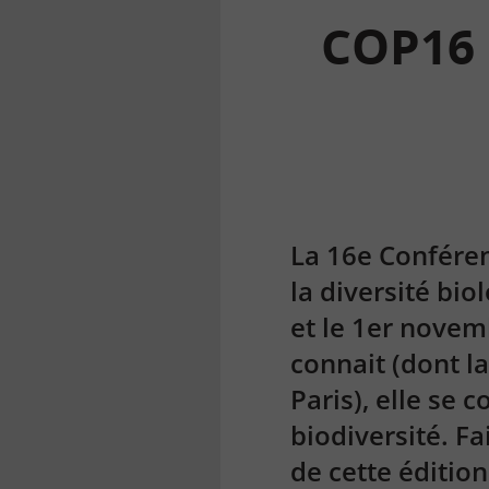
COP16 b
la
finance
pour
tous
La 16e Conféren
la diversité bio
et le 1er novem
connait (dont l
Paris), elle se 
biodiversité. F
de cette édition