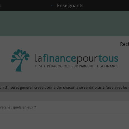
s
Enseignants
Rec
La
fina
pour
tous
-
Le
n d’intérêt général, créée pour aider chacun à se sentir plus à l’aise avec l
site
péda
sur
ersité : quels enjeux ?
l'arg
et
la
fina