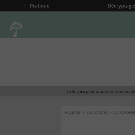
Pratique
Décryptage
Accueil
La finance pour tous est une associatio
Actualités
>
Décryptages
>
COP16 biodiv