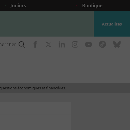
Juniors
Boutique
Actualités
hercher
nce
es questions économiques et financières.
gogique
ent
nce