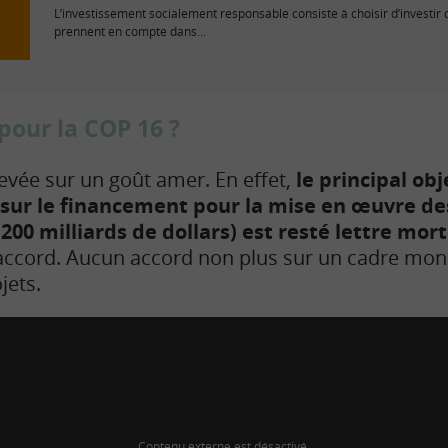
L’investissement socialement responsable consiste à choisir d’investir 
prennent en compte dans...
pour la COP 16 ?
evée sur un goût amer. En effet,
le principal obj
sur le financement pour la mise en œuvre des
200 milliards de dollars) est resté lettre mor
 accord. Aucun accord non plus sur un cadre mond
jets.
Contenu externe est désactivé.