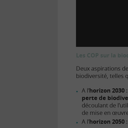
Les COP sur la bio
Deux aspirations de
biodiversité, telle
A l’
horizon 2030
perte de biodive
découlant de l’uti
de mise en œuvre
A l’
horizon 2050