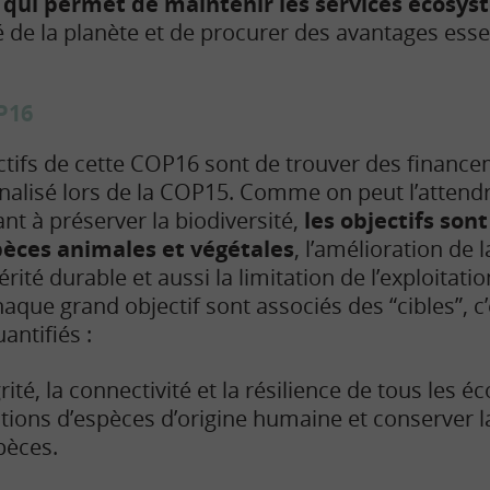
e qui permet de maintenir les services écosy
é de la planète et de procurer des avantages essen
P16
ctifs de cette COP16 sont de trouver des finance
inalisé lors de la COP15. Comme on peut l’attend
t à préserver la biodiversité,
les objectifs son
pèces animales et végétales
, l’amélioration de 
rité durable et aussi la limitation de l’exploitatio
haque grand objectif sont associés des “cibles”, c’
antifiés :
grité, la connectivité et la résilience de tous les 
ctions d’espèces d’origine humaine et conserver la
pèces.