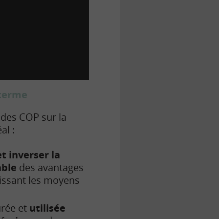
-terme
 des COP sur la
al :
t inverser la
able
des avantages
issant les moyens
urée et
utilisée