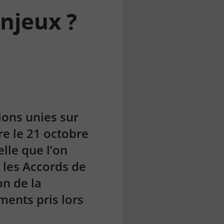
enjeux ?
ions unies sur
re le 21 octobre
lle que l’on
 les Accords de
on de la
ments pris lors