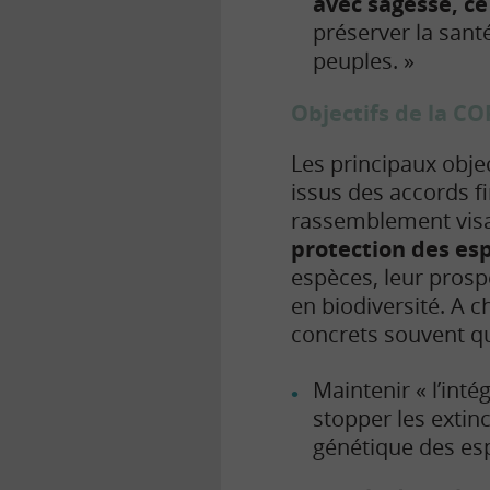
avec sagesse, c
préserver la sant
peuples. »
Objectifs de la CO
Les principaux obje
issus des accords f
rassemblement visan
protection des es
espèces, leur prospé
en biodiversité. A c
concrets souvent qu
Maintenir « l’inté
stopper les extin
génétique des es