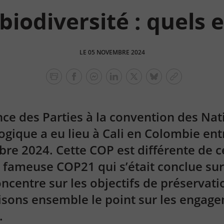
iodiversité : quels 
LE 05 NOVEMBRE 2024
facebook
facebook
Linkedin
Twitter
bluesky
Copier
messenger
le
lien
ce des Parties à la convention des Nat
logique a eu lieu à Cali en Colombie ent
bre 2024. Cette COP est différente de ce
a fameuse COP21 qui s’était conclue sur
concentre sur les objectifs de préservati
aisons ensemble le point sur les engage
.