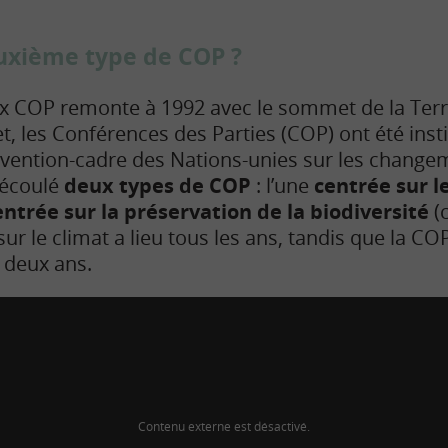
uxième type de COP ?
ux COP remonte à 1992 avec le sommet de la Terre
t, les Conférences des Parties (COP) ont été inst
nvention-cadre des Nations-unies sur les change
découlé
deux types de COP
: l’une
centrée sur l
entrée sur la préservation de la biodiversité
(
sur le climat a lieu tous les ans, tandis que la CO
s deux ans.
Contenu externe est désactivé.