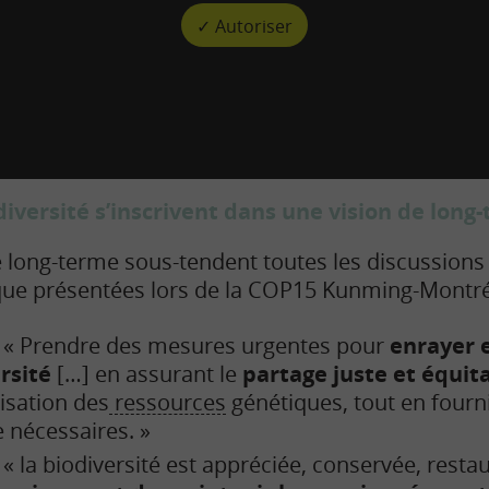
✓ Autoriser
diversité s’inscrivent dans une vision de long
 long-terme sous-tendent toutes les discussions
s que présentées lors de la COP15 Kunming-Montré
: « Prendre des mesures urgentes pour
enrayer e
rsité
[…] en assurant le
partage juste et équit
lisation des
ressources
génétiques, tout en fourn
 nécessaires. »
: « la biodiversité est appréciée, conservée, resta