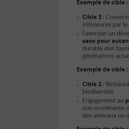
Exemple de cible :
Cible 3
: Conserva
intérieures par l
Favoriser un dév
sans pour autant
durable doit favor
générations actuel
Exemple de cible :
Cible 2
: Restaur
biodiversité.
Engagement au
p
non monétaires is
des animaux ou d
Exemple de cible :