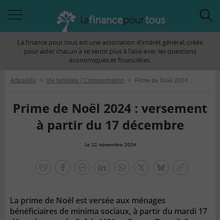
Accéder
Acc
à
à
La finance pour tous est une association d’intérêt général, créée
la
la
pour aider chacun à se sentir plus à l’aise avec les questions
navigation
rec
économiques et financières.
Actualités
>
Vie familiale / Consommation
>
Prime de Noël 2024 : versement à partir du 17 décembre
Prime de Noël 2024 : versement
à partir du 17 décembre
Le 22 novembre 2024
la
finance
facebook
facebook
Linkedin
Whatsapp
Twitter
bluesky
Copier
pour
messenger
le
tous
lien
La prime de Noël est versée aux ménages
bénéficiaires de minima sociaux, à partir du mardi 17