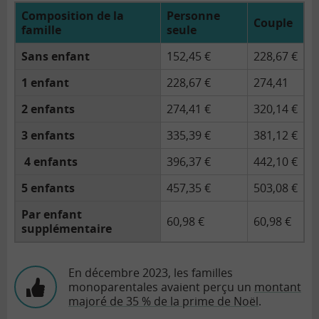
Composition de la
Personne
Couple
famille
seule
Sans enfant
152,45 €
228,67 €
1 enfant
228,67 €
274,41
2 enfants
274,41 €
320,14 €
3 enfants
335,39 €
381,12 €
4 enfants
396,37 €
442,10 €
5 enfants
457,35 €
503,08 €
Par enfant
60,98 €
60,98 €
supplémentaire
En décembre 2023, les familles
monoparentales avaient perçu un
montant
majoré de 35 % de la prime de Noël
.