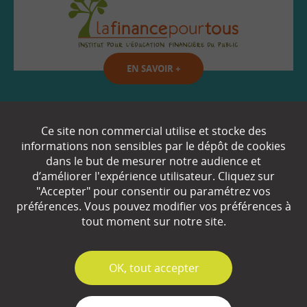
EN SAVOIR
+
Qui sommes-nous ?
Ce site non commercial utilise et stocke des
informations non sensibles par le dépôt de cookies
Partenaires
dans le but de mesurer notre audience et
d’améliorer l'expérience utilisateur. Cliquez sur
Espace Presse
"Accepter" pour consentir ou paramétrez vos
préférences. Vous pouvez modifier vos préférences à
Plan du site
tout moment sur notre site.
Contact
Mentions légales
✓
OK, tout accepter
Gestion des cookies