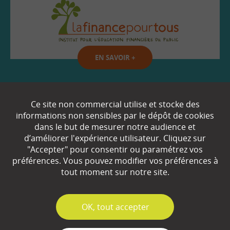
EN SAVOIR
+
Qui sommes-nous ?
Ce site non commercial utilise et stocke des
informations non sensibles par le dépôt de cookies
Partenaires
dans le but de mesurer notre audience et
d’améliorer l'expérience utilisateur. Cliquez sur
Espace Presse
"Accepter" pour consentir ou paramétrez vos
préférences. Vous pouvez modifier vos préférences à
Plan du site
tout moment sur notre site.
Contact
Mentions légales
✓
OK, tout accepter
Gestion des cookies