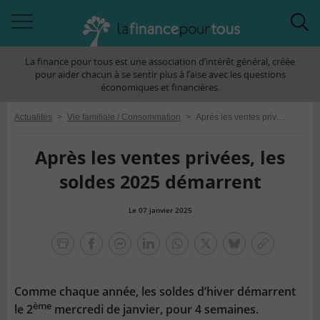
Accéder
Acc
à
à
La finance pour tous est une association d’intérêt général, créée
la
la
pour aider chacun à se sentir plus à l’aise avec les questions
navigation
rec
économiques et financières.
Actualités
>
Vie familiale / Consommation
>
Après les ventes privées, les soldes 2025 démarrent
Après les ventes privées, les
soldes 2025 démarrent
Le 07 janvier 2025
la
finance
facebook
facebook
Linkedin
Whatsapp
Twitter
bluesky
Copier
pour
messenger
le
tous
lien
Comme chaque année, les soldes d’hiver démarrent
ème
le 2
mercredi de janvier, pour 4 semaines.