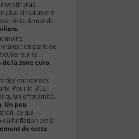
investir plus
nt plus simplement
ausse de la demande
iliers
.
nt moins
nnaies : on parle de
culier sur la
 de la
zone euro
,
nt des entreprises
rix. Pour la BCE,
 qu’un effet limité,
n.
Un peu
tion, ce qui
 où l’inflation est la
èrement de cette