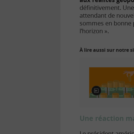
définitivement. Un
attendant de nouvel
sommes en bonne pos
l’horizon ».
À lire aussi sur notre s
E
n
v
i
d
Une réaction m
é
o
Le président améric