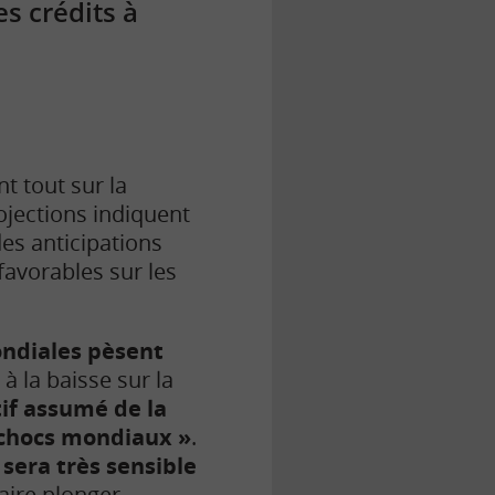
s crédits à
t tout sur la
ojections indiquent
des anticipations
favorables sur les
ondiales pèsent
à la baisse sur la
tif assumé de la
 chocs mondiaux »
.
l sera très sensible
raire plonger