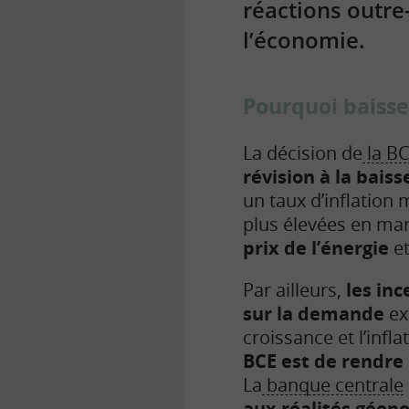
réactions outre
l’économie.
Pourquoi baisse
La décision de
la B
révision à la baiss
un taux d’inflation
plus élevées en mar
prix de l’énergie
e
Par ailleurs,
les in
sur la demande
ex
croissance et l’infl
BCE est de rendre
La
banque centrale
aux réalités géopo