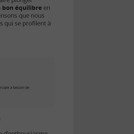
n
bon équilibre
en
pensons que nous
 qui se profilent à
ciale a besoin de
s
up d’enthousiasme.