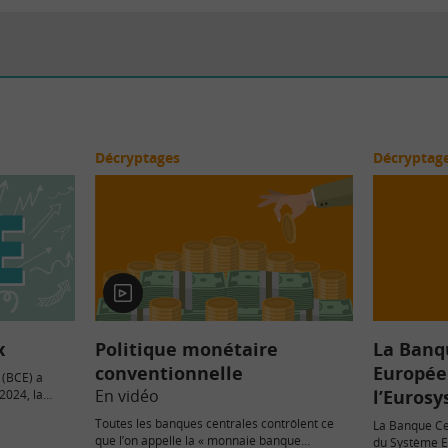
Décryptages
Décryptag
En
vidéo
x
Politique monétaire
La Banq
conventionnelle
Europée
 (BCE) a
En vidéo
l’Euros
2024, la
Toutes les banques centrales contrôlent ce
La Banque Ce
que l’on appelle la « monnaie banque
du Système E