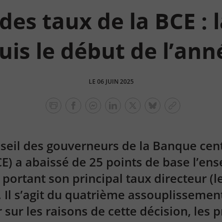
des taux de la BCE :
uis le début de l’ann
LE 06 JUIN 2025
facebook
facebook
Linkedin
Twitter
bluesky
Copier
messenger
le
lien
onseil des gouverneurs de la Banque cen
) a abaissé de 25 points de base l’en
 portant son principal taux directeur (le
. Il s’agit du quatrième assouplisseme
 sur les raisons de cette décision, les 