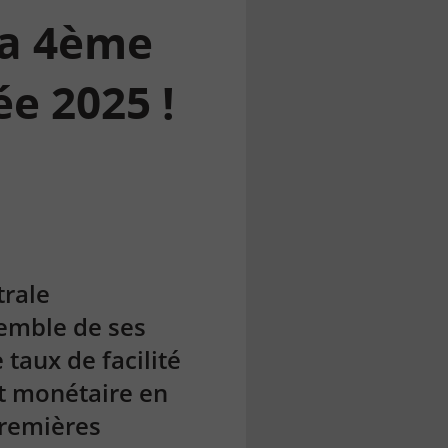
 la 4ème
ée 2025 !
trale
semble de ses
 taux de facilité
nt monétaire en
premières