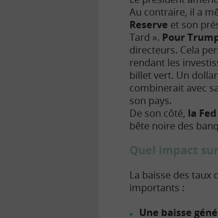
Au contraire, il a m
Reserve
et son pré
Tard ».
Pour Trump, 
directeurs. Cela per
rendant les investis
billet vert. Un doll
combinerait avec sa 
son pays.
De son côté,
la Fed
bête noire des banq
Quel impact sur 
La baisse des taux 
importants :
Une baisse génér