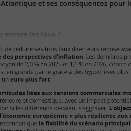
-Atlantique et ses conséquences pour le
r encore les taux ?
CE
de réduire ses trois taux directeurs repose avan
e des perspectives d’inflation
. Les dernières pr
 moyen de 2,0 % en 2025 et 1,6 % en 2026, contre 
s, en grande partie grâce à des hypothèses plus 
t un
euro plus fort
.
certitudes liées aux tensions commerciales m
térieure et domestique, avec un impact potentiel 
ation si les différends devaient s’aggraver.
L’objec
 l’économie européenne « plus résiliente aux
reconnait que
la fiabilité du scénario principa
litiques
: l’inflation pourrait repartir, ou au cont