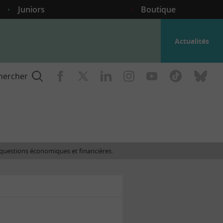
Juniors
Boutique
Actualités
hercher
nce
es questions économiques et financières.
gogique
ent
nce