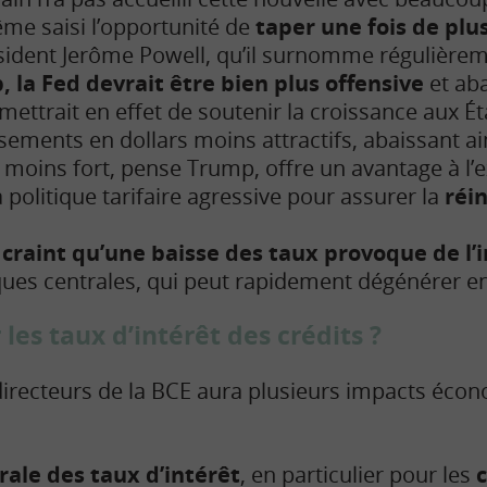
ême saisi l’opportunité de
taper une fois de plus
sident Jerôme Powell, qu’il surnomme régulièrem
la Fed devrait être bien plus offensive
et aba
mettrait en effet de soutenir la croissance aux Ét
sements en dollars moins attractifs, abaissant ain
ar moins fort, pense Trump, offre un avantage à l’e
politique tarifaire agressive pour assurer la
réi
 craint qu’une baisse des taux provoque de l’i
ues centrales, qui peut rapidement dégénérer en 
les taux d’intérêt des crédits ?
directeurs de la BCE aura plusieurs impacts éco
ale des taux d’intérêt
, en particulier pour les