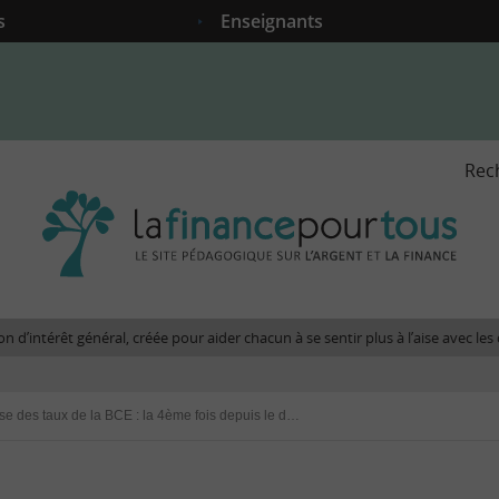
s
Enseignants
Rec
La
fina
pour
tous
-
Le
n d’intérêt général, créée pour aider chacun à se sentir plus à l’aise avec l
site
péda
sur
Baisse des taux de la BCE : la 4ème fois depuis le début de l’année 2025 !
l'arg
et
la
fina