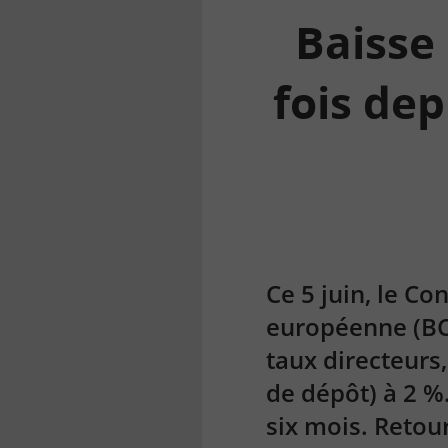
Baisse 
fois dep
la
finance
pour
tous
Ce 5 juin, le C
européenne (BCE
taux directeurs,
de dépôt) à 2 %
six mois. Retour