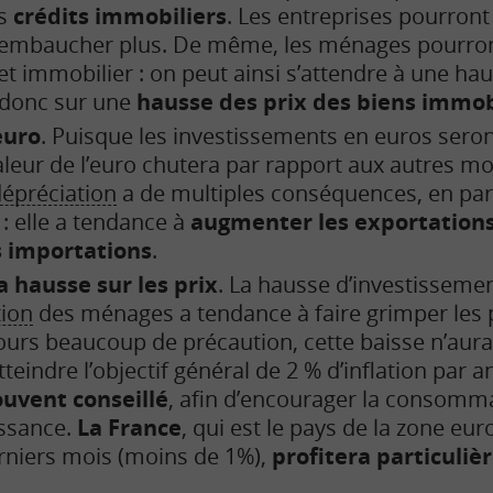
es
crédits immobiliers
. Les entreprises pourront 
 embaucher plus. De même, les ménages pourro
jet immobilier : on peut ainsi s’attendre à une h
t donc sur une
hausse des prix des biens immob
euro
. Puisque les investissements en euros sero
valeur de l’euro chutera par rapport aux autres mo
épréciation
a de multiples conséquences, en parti
: elle a tendance à
augmenter les exportations
s importations
.
a hausse sur les prix
. La hausse d’investisseme
ion
des ménages a tendance à faire grimper les p
ours beaucoup de précaution, cette baisse n’aurait
tteindre l’objectif général de 2 % d’inflation par a
souvent conseillé
, afin d’encourager la consomma
issance.
La France
, qui est le pays de la zone euro
erniers mois (moins de 1%),
profitera particuli