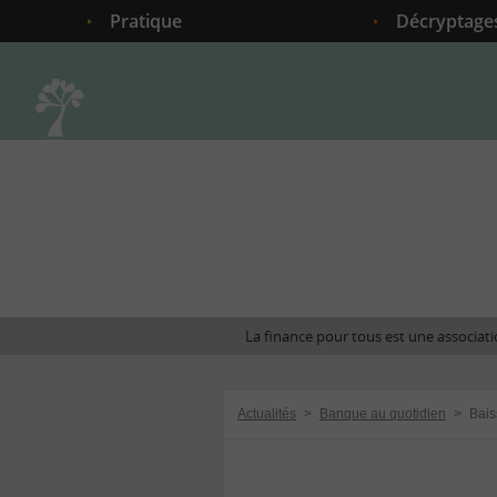
Pratique
Décryptage
Accueil
La finance pour tous est une associatio
Actualités
>
Banque au quotidien
>