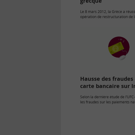
grecque
Le 8 mars 2012, la Grèce a réuss
opération de restructuration de l
dette publique détenue par des 
privés. Les créanciers privés dé
83,5%…
Hausse des fraudes 
carte bancaire sur 
Selon la dernière étude de l’UFC
les fraudes sur les paiements n
ligne sont en hausse constante (
ans).