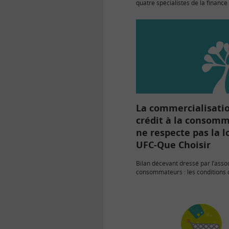
quatre spécialistes de la finance d
pour l’Education Financière du Pu
La commercialisati
crédit à la consom
ne respecte pas la lo
UFC-Que Choisir
Bilan décevant dressé par l’asso
consommateurs : les conditions 
distribution du crédit, réformées 
Lagarde, ne seraient pas respect
magasins et sur les sites…