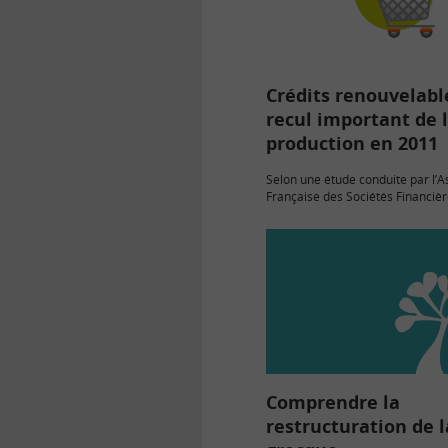
Crédits renouvelable
recul important de 
production en 2011
Selon une étude conduite par l’A
Française des Sociétés Financière
loi Lagarde réformant le crédit à
consommation votée le 1er juille
provoqué un recul important de 
Comprendre la
restructuration de l