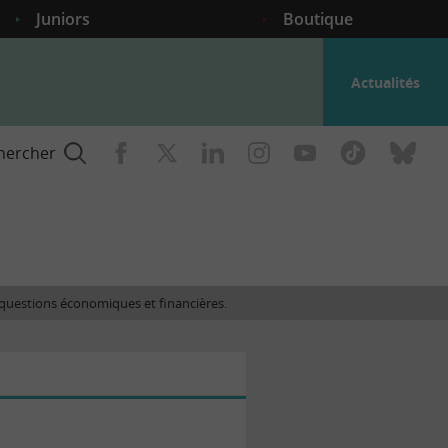
Juniors
Boutique
Actualités
hercher
nce
es questions économiques et financières.
gogique
ent
nce