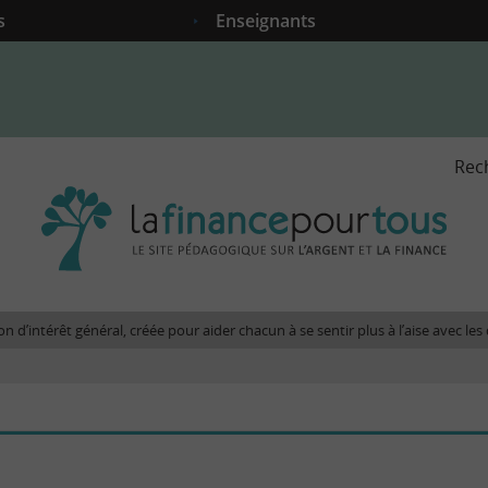
s
Enseignants
Rec
La
fina
pour
tous
-
Le
n d’intérêt général, créée pour aider chacun à se sentir plus à l’aise avec l
site
péda
sur
l'arg
et
la
fina