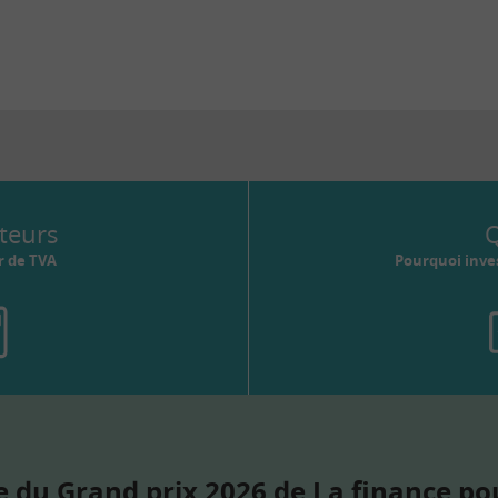
teurs
Q
r de TVA
Pourquoi inves
 du Grand prix 2026 de La finance po