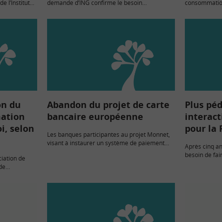
e l’Institut
demande d’ING confirme le besoin
consommation 
blic.
d’éducation financière des Européens… et met
magasin, ou à
le doigt sur les nombreuses lacunes que notre
internet, doi
sondage de novembre…
obligatoire e
on du
Abandon du projet de carte
Plus péd
mation
bancaire européenne
interac
i, selon
pour la 
Les banques participantes au projet Monnet,
visant à instaurer un système de paiement
Après cinq an
unifié en Europe, viennent d’annoncer son
besoin de fai
ciation de
arrêt. Elles n’ont pas trouvé d’accord avec la
clics, découv
de
Commission européenne sur…
www.lafinanc
par la loi
ées par les