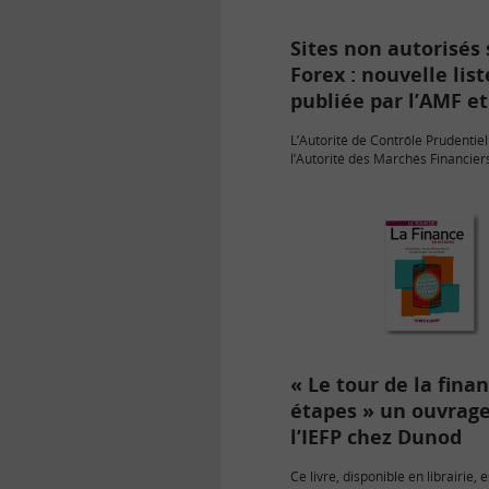
Sites non autorisés 
Forex : nouvelle list
publiée par l’AMF et
L’Autorité de Contrôle Prudentiel
l’Autorité des Marchés Financier
viennent de mettre à jour la liste
internet et entités proposant d’in
Forex sans autorisation.
« Le tour de la fina
étapes » un ouvrag
l’IEFP chez Dunod
Ce livre, disponible en librairie, 