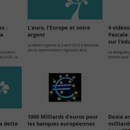
s :
L’euro, l’Europe et votre
4 vidéo
la
argent
Pascale
sur l’éd
Le débat organisé le 3 avril 2012 à Marseille
par la représentation régionale de la
ssociation
La déléguée g
Commission européenne avait pour thème
s (ASF), la
(Institut pour
"L’euro, l’Europe et votre argent". Pascale
 la
a répondu au
Micoleau-Marcel, déléguée générale de…
t 2010 a
du Créditagri
la…
1000 Milliards d’euros pour
Dexia a
a dette
les banques européennes
milliard