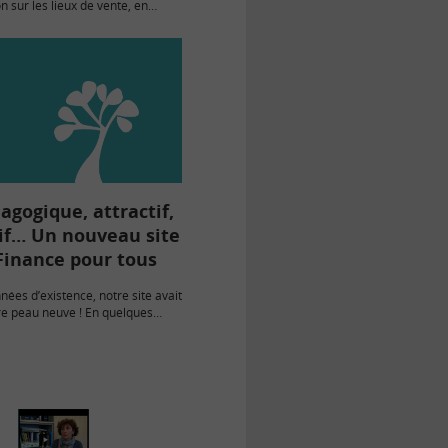
sur les lieux de vente, en
 distance, par téléphone ou
vent suivre une formation
n matière…
agogique, attractif,
tif… Un nouveau site
Finance pour tous
nées d’existence, notre site avait
re peau neuve ! En quelques
rez les nouveautés sur
epourtous.com. Suivez le guide…