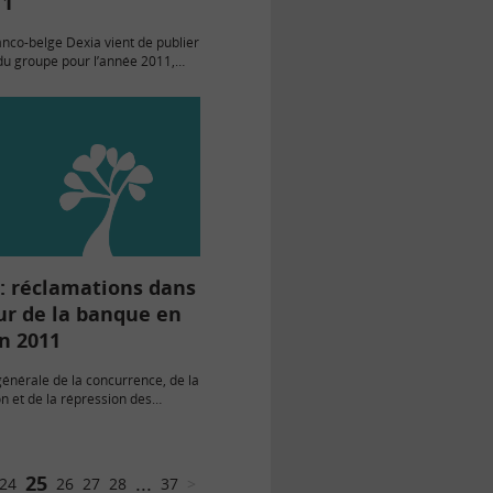
11
nco-belge Dexia vient de publier
 du groupe pour l’année 2011,
une perte record de 11,6
ros.C’est l’une des pires
 financières jamais
 en…
: réclamations dans
ur de la banque en
n 2011
générale de la concurrence, de la
 et de la répression des
RF) vient de publier son
s Réclamations pour 2011. Créé
outil…
25
...
24
26
27
28
37
>