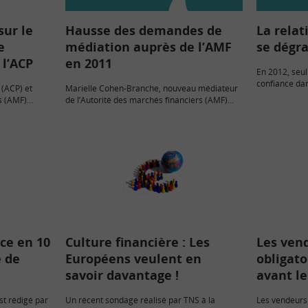
sur le
Hausse des demandes de
La relat
e
médiation auprès de l’AMF
se dégr
 l’ACP
en 2011
En 2012, seul
confiance dan
 (ACP) et
Marielle Cohen-Branche, nouveau médiateur
niveau de sati
s (AMF)
de l’Autorité des marchés financiers (AMF)
leur banque p
 des sites
depuis novembre 2011, a présenté le rapport
vestir sur le
d’activité pour l’ensemble de l’année 2011 du
service de la médiation.
nce en 10
Culture financière : Les
Les vend
e de
Européens veulent en
obligat
savoir davantage !
avant le
est rédigé par
Un récent sondage réalisé par TNS à la
Les vendeurs 