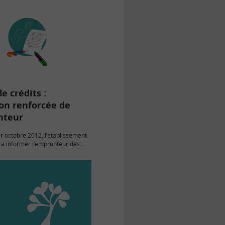
e crédits :
on renforcée de
nteur
er octobre 2012, l’établissement
ra informer l’emprunteur des
ues et du bilan économique du
 de crédits envisagé.