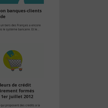
ion banques-clients
ade
 un tiers des Français a encore
s le système bancaire. Et le
sfaction des clients à l’égard de
rincipale s’est réduit sur…
eurs de crédit
oirement formés
 1er juillet 2012
qui proposent des crédits à la