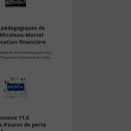
s pédagogiques de
 Micoleau-Marcel
ucation financière
énérale de la finance pour tous
 l’Education Financière du Public)
x questions des internautes
cole.info sur 4 thèmes :
nnonce 11,6
s d’euros de perte