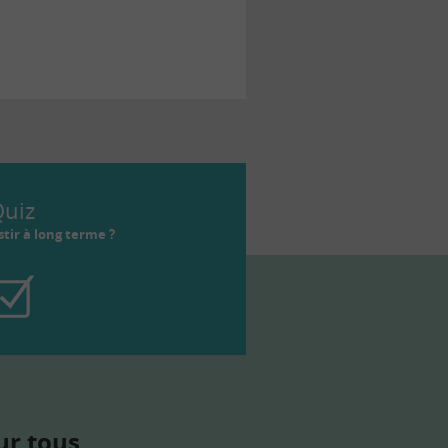
uiz
tir à long terme ?
ur tous