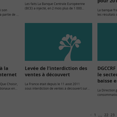
pour 20
Les faits La Banque Centrale Européenne
(BCE) a injecté, en 2 mois plus de 1 000
i son
La banque fra
milliards d’euros dans le système bancaire
a partie de sa
les résultats
européen, à travers deux opérations de
créanciers
enregistrant 
refinancement à…
tenteurs de
milliards d’eu
performances
enregistrées
à la
Levée de l’interdiction des
DGCCRF 
Internet
ventes à découvert
le secte
baisse e
-Que Choisir,
La France était depuis le 11 août 2011
ationaux en
sous interdiction de ventes à découvert sur
La Direction 
+ 32,7 % en 5
certaines valeurs françaises. Rappelons que
consommation
la pratique de la vente à découvert permet de
fraudes (DGCC
vendre une…
Baromètre de
en 2007, cet 
...
<
1
22
23