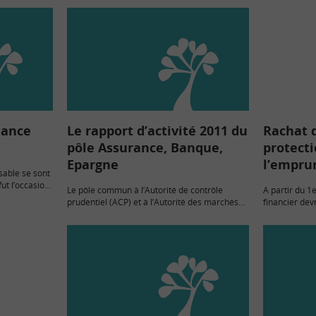
inance
Le rapport d’activité 2011 du
Rachat d
pôle Assurance, Banque,
protecti
Epargne
l’empru
sable se sont
fut l’occasion
Le pôle commun à l’Autorité de contrôle
A partir du 1
nter une
prudentiel (ACP) et à l’Autorité des marchés
financier dev
uiste » en…
financiers (AMF) vient de publier son rapport
caractéristiq
d’activité pour 2011. Il a reçu 65 000
regroupement
demandes du…