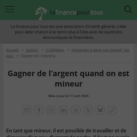
Accéder
Acc
à
à
La finance pour tous est une association d’intérêt général, créée
la
la
pour aider chacun à se sentir plus à l’aise avec les questions
navigation
rec
économiques et financières.
Accueil
>
Juniors
>
Collégiens
>
Apprendre à gérer son budget : les
quiz
>
Gagner de l’argent quand on est mineur
Gagner de l’argent quand on est
mineur
Mise à jour le 17 avril 2025
la
finance
facebook
facebook
Linkedin
Whatsapp
Twitter
bluesky
Copier
pour
messenger
le
tous
lien
En tant que mineur, il est possible de travailler et de