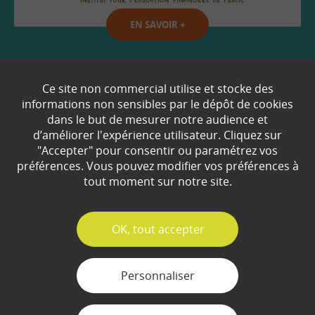
EN SAVOIR
+
Qui sommes-nous ?
Ce site non commercial utilise et stocke des
informations non sensibles par le dépôt de cookies
Partenaires
dans le but de mesurer notre audience et
d’améliorer l'expérience utilisateur. Cliquez sur
Espace Presse
"Accepter" pour consentir ou paramétrez vos
préférences. Vous pouvez modifier vos préférences à
Plan du site
tout moment sur notre site.
Contact
Mentions légales
✓
OK, tout accepter
Gestion des cookies
Personnaliser