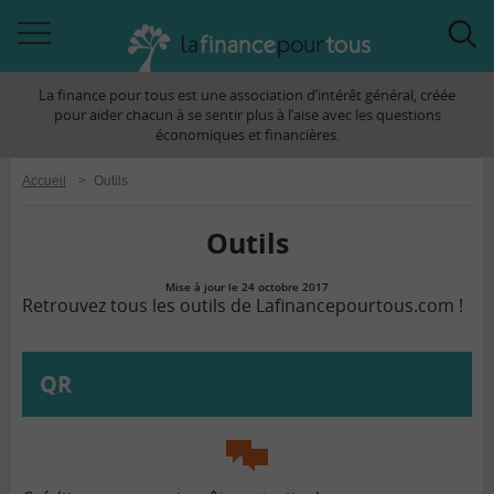
Accéder
Acc
à
à
La finance pour tous est une association d’intérêt général, créée
la
la
pour aider chacun à se sentir plus à l’aise avec les questions
navigation
rec
économiques et financières.
Accueil
>
Outils
Outils
Mise à jour le 24 octobre 2017
la
Retrouvez tous les outils de Lafinancepourtous.com !
finance
pour
tous
QR