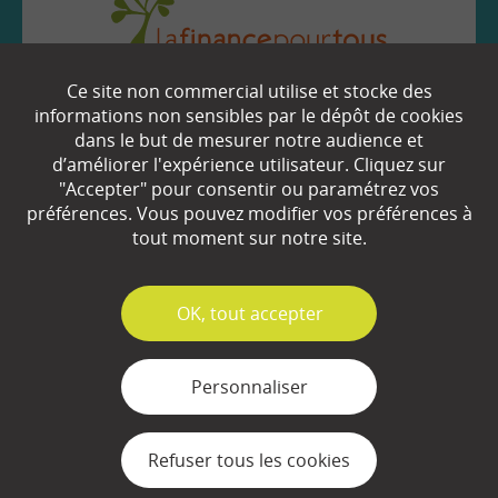
Ce site non commercial utilise et stocke des
EN SAVOIR
+
informations non sensibles par le dépôt de cookies
dans le but de mesurer notre audience et
d’améliorer l'expérience utilisateur. Cliquez sur
"Accepter" pour consentir ou paramétrez vos
Qui sommes-nous ?
préférences. Vous pouvez modifier vos préférences à
Partenaires
tout moment sur notre site.
Espace Presse
✓
OK, tout accepter
Plan du site
Contact
Personnaliser
Mentions légales
Refuser tous les cookies
Gestion des cookies