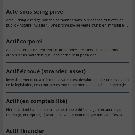
trimestre connu était simplement maintenu…
Acte sous seing privé
Acte juridique rédigé par des personnes sans la présence d’un officier
public – notaire, huissier… Une promesse de vente d’un bien immobilier
peut être réalisée sous seing privé mais l’acte…
Actif corporel
Actifs matériels de l’entreprise, immeubles, terrains, usines et tous
autres biens matériels que l’entreprise peut posséder.
Actif échoué (stranded asset)
Investissements ou actifs dont la valeur est dévalorisée par une évolution
de la législation, des contraintes environnementales ou des technologies.
Par exemple l’apparition des réseaux de téléphonie mobile a entrainé…
Actif (en comptabilité)
Elément identifiable du patrimoine d’une entité ou agent économique
(ménage, entreprise,…) ayant une valeur économique positive, c’est-à-
dire générant une ressource que l’entité contrôle du fait d’événements
passés et dont cette…
Actif financier