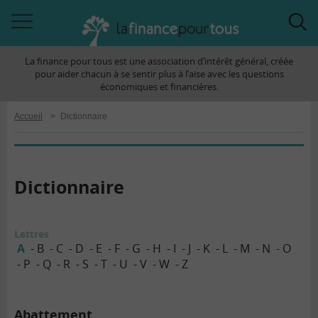
Accéder
Acc
à
à
La finance pour tous est une association d’intérêt général, créée
la
la
pour aider chacun à se sentir plus à l’aise avec les questions
navigation
rec
économiques et financières.
Accueil
>
Dictionnaire
Dictionnaire
Lettres
A
B
C
D
E
F
G
H
I
J
K
L
M
N
O
P
Q
R
S
T
U
V
W
Z
Abattement