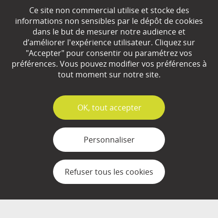
Ce site non commercial utilise et stocke des
EN SAVOIR
+
informations non sensibles par le dépôt de cookies
dans le but de mesurer notre audience et
d’améliorer l'expérience utilisateur. Cliquez sur
"Accepter" pour consentir ou paramétrez vos
Qui sommes-nous ?
préférences. Vous pouvez modifier vos préférences à
Partenaires
tout moment sur notre site.
Espace Presse
✓
OK, tout accepter
Plan du site
Contact
Personnaliser
Mentions légales
Refuser tous les cookies
Gestion des cookies