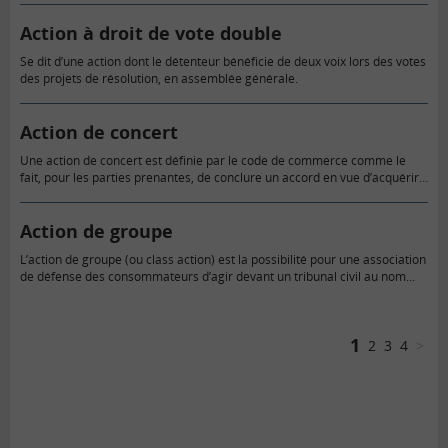
Action à droit de vote double
Se dit d’une action dont le détenteur bénéficie de deux voix lors des votes
des projets de résolution, en assemblée générale.
Action de concert
Une action de concert est définie par le code de commerce comme le
fait, pour les parties prenantes, de conclure un accord en vue d’acquérir
ou de céder des droits…
Action de groupe
L’action de groupe (ou class action) est la possibilité pour une association
de défense des consommateurs d’agir devant un tribunal civil au nom
d’un groupe de consommateurs afin d’obtenir réparation…
1
2
3
4
>