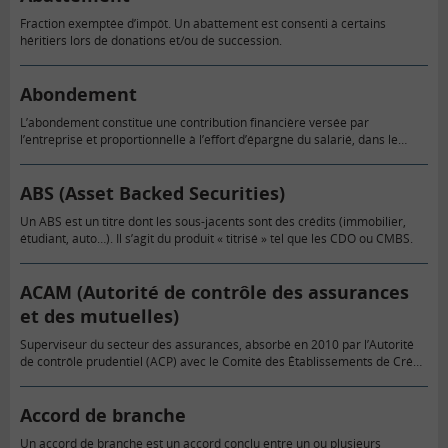
Fraction exemptée d’impôt. Un abattement est consenti à certains
héritiers lors de donations et/ou de succession.
Abondement
L’abondement constitue une contribution financière versée par
l’entreprise et proportionnelle à l’effort d’épargne du salarié, dans le
cadre de l’épargne salariale, dans la limite d’un plafond.
ABS (Asset Backed Securities)
Un ABS est un titre dont les sous-jacents sont des crédits (immobilier,
étudiant, auto…). Il s’agit du produit « titrisé » tel que les CDO ou CMBS.
ACAM (Autorité de contrôle des assurances
et des mutuelles)
Superviseur du secteur des assurances, absorbé en 2010 par l’Autorité
de contrôle prudentiel (ACP) avec le Comité des Établissements de Crédit
et des Entreprises d’Investissement (CECEI), la Commission Bancaire et…
Accord de branche
Un accord de branche est un accord conclu entre un ou plusieurs