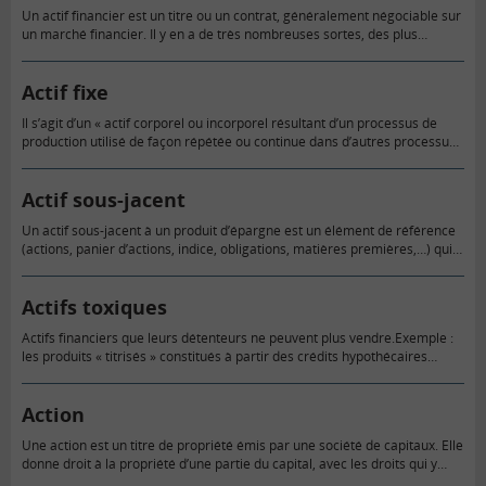
Un actif financier est un titre ou un contrat, généralement négociable sur
un marché financier. Il y en a de très nombreuses sortes, des plus
simples : actions, obligations, aux…
Actif fixe
Il s’agit d’un « actif corporel ou incorporel résultant d’un processus de
production utilisé de façon répétée ou continue dans d’autres processus
de production pendant au moins un an ».(Source Insee)
Actif sous-jacent
Un actif sous-jacent à un produit d’épargne est un élément de référence
(actions, panier d’actions, indice, obligations, matières premières,…) qui
sert au calcul de la valeur et du rendement du…
Actifs toxiques
Actifs financiers que leurs détenteurs ne peuvent plus vendre.Exemple :
les produits « titrisés » constitués à partir des crédits hypothécaires
américains consentis aux ménages américains entre 2000 et 2006.
Action
Une action est un titre de propriété émis par une société de capitaux. Elle
donne droit à la propriété d’une partie du capital, avec les droits qui y
sont attachés,…