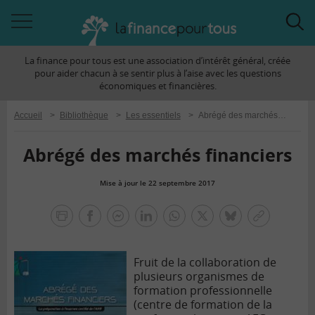
Accéder
Acc
à
à
La finance pour tous est une association d’intérêt général, créée
la
la
pour aider chacun à se sentir plus à l’aise avec les questions
navigation
rec
économiques et financières.
Accueil
>
Bibliothèque
>
Les essentiels
>
Abrégé des marchés financiers
Abrégé des marchés financiers
Mise à jour le 22 septembre 2017
la
finance
facebook
facebook
Linkedin
Whatsapp
Twitter
bluesky
Copier
pour
messenger
le
tous
lien
Fruit de la collaboration de
plusieurs organismes de
formation professionnelle
(centre de formation de la