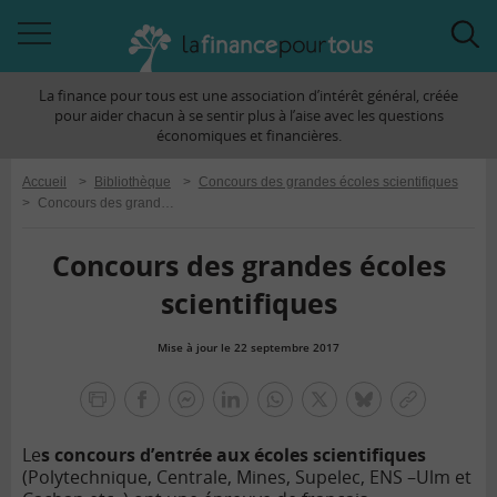
Accéder
Acc
à
à
La finance pour tous est une association d’intérêt général, créée
la
la
pour aider chacun à se sentir plus à l’aise avec les questions
navigation
rec
économiques et financières.
Accueil
>
Bibliothèque
>
Concours des grandes écoles scientifiques
>
Concours des grandes écoles scientifiques
Concours des grandes écoles
scientifiques
Mise à jour le 22 septembre 2017
la
finance
facebook
facebook
Linkedin
Whatsapp
Twitter
bluesky
Copier
pour
messenger
le
tous
Le
s concours d’entrée aux écoles scientifiques
lien
(Polytechnique, Centrale, Mines, Supelec, ENS –Ulm et