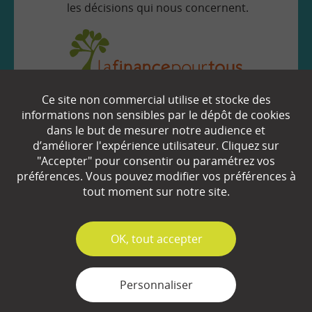
les décisions qui nous concernent.
Ce site non commercial utilise et stocke des
EN SAVOIR
+
informations non sensibles par le dépôt de cookies
dans le but de mesurer notre audience et
d’améliorer l'expérience utilisateur. Cliquez sur
"Accepter" pour consentir ou paramétrez vos
Qui sommes-nous ?
préférences. Vous pouvez modifier vos préférences à
Partenaires
tout moment sur notre site.
Espace Presse
✓
OK, tout accepter
Plan du site
Contact
Personnaliser
Mentions légales