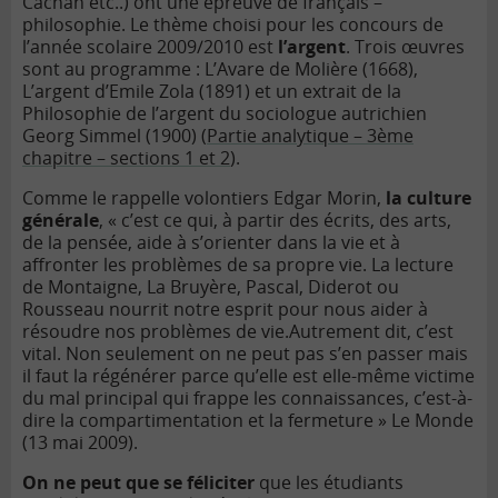
Cachan etc..) ont une épreuve de français –
philosophie. Le thème choisi pour les concours de
l’année scolaire 2009/2010 est
l’argent
. Trois œuvres
sont au programme : L’Avare de Molière (1668),
L’argent d’Emile Zola (1891) et un extrait de la
Philosophie de l’argent du sociologue autrichien
Georg Simmel (1900) (
Partie analytique – 3ème
chapitre – sections 1 et 2
).
Comme le rappelle volontiers Edgar Morin,
la culture
générale
, « c’est ce qui, à partir des écrits, des arts,
de la pensée, aide à s’orienter dans la vie et à
affronter les problèmes de sa propre vie. La lecture
de Montaigne, La Bruyère, Pascal, Diderot ou
Rousseau nourrit notre esprit pour nous aider à
résoudre nos problèmes de vie.
Autrement dit, c’est
vital. Non seulement on ne peut pas s’en passer mais
il faut la régénérer parce qu’elle est elle-même victime
du mal principal qui frappe les connaissances, c’est-à-
dire la compartimentation et la fermeture » Le Monde
(13 mai 2009).
On ne peut que se féliciter
que les étudiants