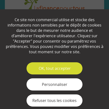
Ce site non commercial utilise et stocke des
EN SAVOIR
+
informations non sensibles par le dépôt de cookies
dans le but de mesurer notre audience et
d’améliorer l'expérience utilisateur. Cliquez sur
"Accepter" pour consentir ou paramétrez vos
Qui sommes-nous ?
préférences. Vous pouvez modifier vos préférences à
Partenaires
tout moment sur notre site.
Espace Presse
✓
OK, tout accepter
Plan du site
Contact
Personnaliser
Mentions légales
Refuser tous les cookies
Gestion des cookies