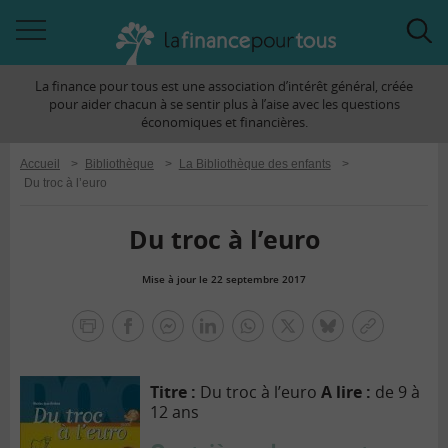
Accéder
Acc
à
à
La finance pour tous est une association d’intérêt général, créée
la
la
pour aider chacun à se sentir plus à l’aise avec les questions
navigation
rec
économiques et financières.
Accueil
>
Bibliothèque
>
La Bibliothèque des enfants
>
Du troc à l’euro
Du troc à l’euro
Mise à jour le 22 septembre 2017
la
finance
facebook
facebook
Linkedin
Whatsapp
Twitter
bluesky
Copier
pour
messenger
le
tous
lien
Titre :
Du troc à l’euro
A lire :
de 9 à ​​
12 ans