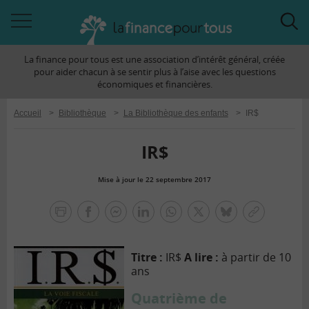
Accéder
Acc
à
à
La finance pour tous est une association d’intérêt général, créée
la
la
pour aider chacun à se sentir plus à l’aise avec les questions
navigation
rec
économiques et financières.
Accueil
>
Bibliothèque
>
La Bibliothèque des enfants
>
IR$
IR$
Mise à jour le 22 septembre 2017
la
finance
facebook
facebook
Linkedin
Whatsapp
Twitter
bluesky
Copier
pour
messenger
le
tous
lien
Titre :
IR$
A lire :
à partir de 10
ans
Quatrième de