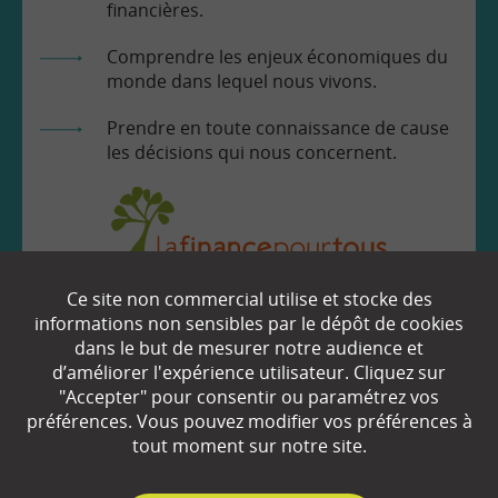
financières.
Comprendre les enjeux économiques du
monde dans lequel nous vivons.
Prendre en toute connaissance de cause
les décisions qui nous concernent.
Ce site non commercial utilise et stocke des
EN SAVOIR
+
informations non sensibles par le dépôt de cookies
dans le but de mesurer notre audience et
d’améliorer l'expérience utilisateur. Cliquez sur
"Accepter" pour consentir ou paramétrez vos
Qui sommes-nous ?
préférences. Vous pouvez modifier vos préférences à
Partenaires
tout moment sur notre site.
Espace Presse