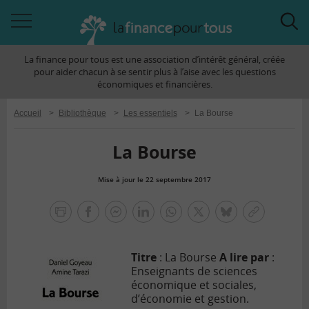
Accéder
Acc
à
à
La finance pour tous est une association d’intérêt général, créée
la
la
pour aider chacun à se sentir plus à l’aise avec les questions
navigation
rec
économiques et financières.
Accueil
>
Bibliothèque
>
Les essentiels
>
La Bourse
La Bourse
Mise à jour le 22 septembre 2017
la
finance
facebook
facebook
Linkedin
Whatsapp
Twitter
bluesky
Copier
pour
messenger
le
tous
lien
Titre
: La Bourse
A lire par
:
Enseignants de sciences
économique et sociales,
d’économie et gestion.