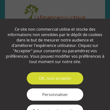
Ce site non commercial utilise et stocke des
EN SAVOIR
+
informations non sensibles par le dépôt de cookies
dans le but de mesurer notre audience et
d’améliorer l'expérience utilisateur. Cliquez sur
"Accepter" pour consentir ou paramétrez vos
Qui sommes-nous ?
préférences. Vous pouvez modifier vos préférences à
Partenaires
tout moment sur notre site.
Espace Presse
✓
OK, tout accepter
Plan du site
Contact
Personnaliser
Mentions légales