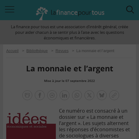
Accéder
Acc
à
à
La finance pour tous est une association d’intérêt général, créée
la
la
pour aider chacun à se sentir plus à l’aise avec les questions
navigation
rec
économiques et financières.
Accueil
>
Bibliothèque
>
Revues
>
La monnaie et l’argent
La monnaie et l’argent
Mise à jour le 07 septembre 2022
la
finance
facebook
facebook
Linkedin
Whatsapp
Twitter
bluesky
Copier
pour
messenger
le
tous
Ce numéro est consacré à un
lien
dossier sur « La monnaie et
l’argent ». Les sujets alternent
les réponses d’économistes et
de sociologues à diverses