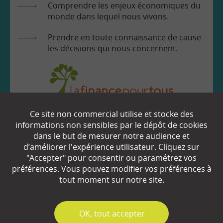
Comprendre les enjeux économiques du
monde dans lequel nous vivons.
Prendre en toute connaissance de cause
les décisions qui nous concernent.
Ce site non commercial utilise et stocke des
EN SAVOIR
+
informations non sensibles par le dépôt de cookies
dans le but de mesurer notre audience et
d’améliorer l'expérience utilisateur. Cliquez sur
"Accepter" pour consentir ou paramétrez vos
Qui sommes-nous ?
préférences. Vous pouvez modifier vos préférences à
Partenaires
tout moment sur notre site.
Espace Presse
✓
OK, tout accepter
Plan du site