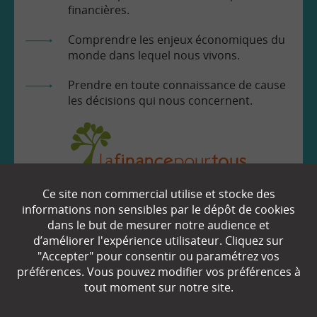
financières.
Comprendre les enjeux économiques du
monde dans lequel nous vivons.
Prendre en toute connaissance de cause
les décisions qui nous concernent.
Ce site non commercial utilise et stocke des
EN SAVOIR
+
informations non sensibles par le dépôt de cookies
dans le but de mesurer notre audience et
d’améliorer l'expérience utilisateur. Cliquez sur
"Accepter" pour consentir ou paramétrez vos
Qui sommes-nous ?
préférences. Vous pouvez modifier vos préférences à
Partenaires
tout moment sur notre site.
Espace Presse