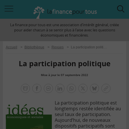
Accéder
Acc
à
à
La finance pour tous est une association d’intérêt général, créée
la
la
pour aider chacun à se sentir plus à l’aise avec les questions
navigation
rec
économiques et financières.
Accueil
>
Bibliothèque
>
Revues
>
La participation politique
La participation politique
Mise à jour le 07 septembre 2022
la
finance
facebook
facebook
Linkedin
Whatsapp
Twitter
bluesky
Copier
pour
messenger
le
tous
La participation politique est
lien
longtemps restée identifiée au
seul taux de participation.
Aujourd’hui, de nouveaux
dispositifs participatifs sont