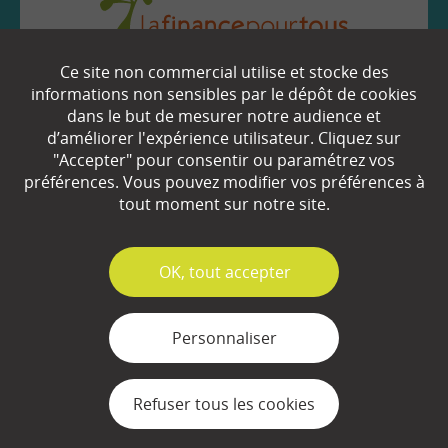
Ce site non commercial utilise et stocke des
EN SAVOIR
+
informations non sensibles par le dépôt de cookies
dans le but de mesurer notre audience et
d’améliorer l'expérience utilisateur. Cliquez sur
"Accepter" pour consentir ou paramétrez vos
Qui sommes-nous ?
préférences. Vous pouvez modifier vos préférences à
Partenaires
tout moment sur notre site.
Espace Presse
✓
OK, tout accepter
Plan du site
Contact
Personnaliser
Mentions légales
Refuser tous les cookies
Gestion des cookies