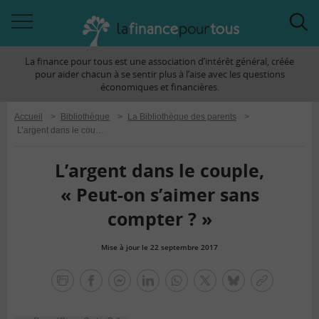
Accéder
Acc
à
à
La finance pour tous est une association d’intérêt général, créée
la
la
pour aider chacun à se sentir plus à l’aise avec les questions
navigation
rec
économiques et financières.
Accueil
>
Bibliothèque
>
La Bibliothèque des parents
>
L’argent dans le couple, « Peut-on s’aimer sans compter ? »
L’argent dans le couple,
« Peut-on s’aimer sans
compter ? »
Mise à jour le 22 septembre 2017
la
finance
facebook
facebook
Linkedin
Whatsapp
Twitter
bluesky
Copier
pour
messenger
le
tous
lien