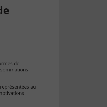
de
formes de
consommations
représentées au
motivations