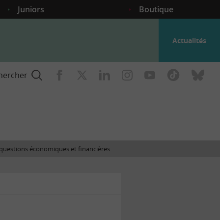
Juniors
Boutique
Actualités
hercher
nce
es questions économiques et financières.
gogique
ent
nce