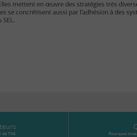
Elles mettent en œuvre des stratégies très diverse
les se concrétisent aussi par l’adhésion à des sys
s SEL.
teurs
Q
r de TVA
Pourquoi inves