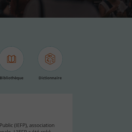
Bibliothèque
Dictionnaire
ublic (IEFP), association
onale. L’IEFP a été créé