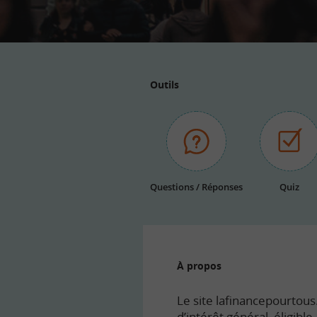
Outils
Questions / Réponses
Quiz
À propos
Le site lafinancepourtous.
d’intérêt général, éligibl