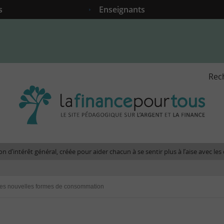
s
Enseignants
Rec
La
fina
pour
tous
-
Le
n d’intérêt général, créée pour aider chacun à se sentir plus à l’aise avec l
site
péda
sur
es nouvelles formes de consommation
l'arg
et
la
fina