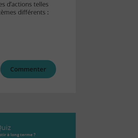
s d’actions telles
tèmes différents :
Commenter
uiz
tir à long terme ?