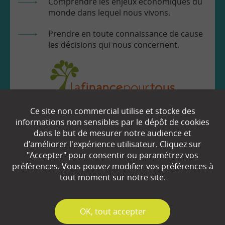
Comprendre les enjeux économiques du
monde dans lequel nous vivons.
Prendre en toute connaissance de cause
les décisions qui nous concernent.
Ce site non commercial utilise et stocke des
EN SAVOIR
+
informations non sensibles par le dépôt de cookies
dans le but de mesurer notre audience et
d’améliorer l'expérience utilisateur. Cliquez sur
"Accepter" pour consentir ou paramétrez vos
Qui sommes-nous ?
préférences. Vous pouvez modifier vos préférences à
Partenaires
tout moment sur notre site.
Espace Presse
✓
OK, tout accepter
Plan du site