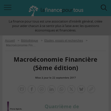
Accéder
Acc
à
à
La finance pour tous est une association d’intérêt général, créée
la
la
pour aider chacun à se sentir plus à l’aise avec les questions
navigation
rec
économiques et financières.
Accueil
>
Bibliothèque
>
Etudes, essais et recherches
>
Macroéconomie Financière (5ème édition)
Macroéconomie Financière
(5ème édition)
Mise à jour le 22 septembre 2017
la
finance
facebook
facebook
Linkedin
Whatsapp
Twitter
bluesky
Copier
pour
messenger
le
tous
lien
Quatrième de