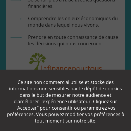
financières.
Comprendre les enjeux économiques du
monde dans lequel nous vivons.
Prendre en toute connaissance de cause
les décisions qui nous concernent.
Ce site non commercial utilise et stocke des
EN SAVOIR
+
informations non sensibles par le dépôt de cookies
dans le but de mesurer notre audience et
d’améliorer l'expérience utilisateur. Cliquez sur
"Accepter" pour consentir ou paramétrez vos
Qui sommes-nous ?
préférences. Vous pouvez modifier vos préférences à
Partenaires
tout moment sur notre site.