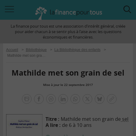
Accéder
Acc
à
à
La finance pour tous est une association d’intérêt général, créée
la
la
pour aider chacun à se sentir plus à l’aise avec les questions
navigation
rec
économiques et financières.
Accueil
>
Bibliothèque
>
La Bibliothèque des enfants
>
Mathilde met son grain de sel
Mathilde met son grain de sel
Mise à jour le 22 septembre 2017
la
finance
facebook
facebook
Linkedin
Whatsapp
Twitter
bluesky
Copier
pour
messenger
le
tous
lien
Titre :
Mathilde met son grain de
sel
A lire :
de 6 à 10 ans