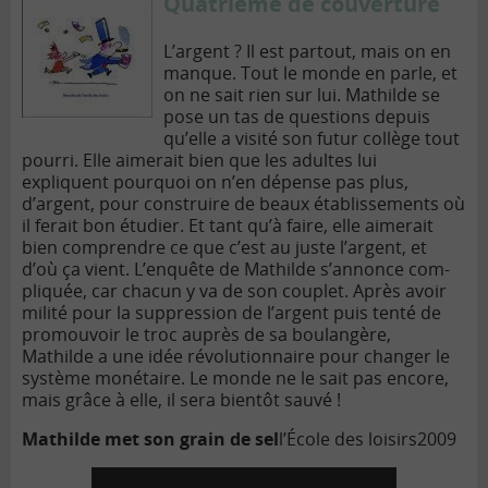
Quatrième de couverture
L’argent ? Il est partout, mais on en
manque. Tout le monde en parle, et
on ne sait rien sur lui. Mathilde se
pose un tas de ques­tions depuis
qu’elle a visité son futur collège tout
pourri. Elle aimerait bien que les adultes lui
expliquent pourquoi on n’en dépense pas plus,
d’argent, pour construire de beaux établis­se­ments où
il ferait bon étudier. Et tant qu’à faire, elle aimerait
bien com­prendre ce que c’est au juste l’argent, et
d’où ça vient. L’enquête de Mathilde s’annonce com­
pliquée, car chacun y va de son couplet. Après avoir
milité pour la sup­pression de l’argent puis tenté de
pro­mouvoir le troc auprès de sa bou­langère,
Mathilde a une idée révo­lu­tion­naire pour changer le
système moné­taire. Le monde ne le sait pas encore,
mais grâce à elle, il sera bientôt sauvé !
Mathilde met son grain de sel
l’École des loisirs
2009