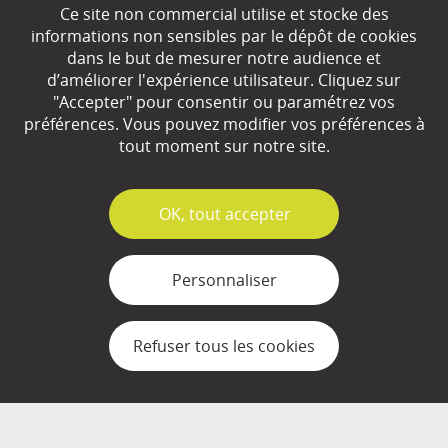
Ce site non commercial utilise et stocke des
EN SAVOIR
+
informations non sensibles par le dépôt de cookies
dans le but de mesurer notre audience et
d’améliorer l'expérience utilisateur. Cliquez sur
"Accepter" pour consentir ou paramétrez vos
Qui sommes-nous ?
préférences. Vous pouvez modifier vos préférences à
Partenaires
tout moment sur notre site.
Espace Presse
✓
OK, tout accepter
Plan du site
Contact
Personnaliser
Mentions légales
Refuser tous les cookies
Gestion des cookies