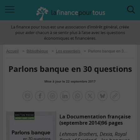
Accéder
Acc
à
à
La finance pour tous est une association d’intérêt général, créée
la
la
pour aider chacun à se sentir plus à l’aise avec les questions
navigation
rec
économiques et financières.
Accueil
>
Bibliothèque
>
Les essentiels
>
Parlons banque en 30 questions
Parlons banque en 30 questions
Mise à jour le 22 septembre 2017
la
finance
facebook
facebook
Linkedin
Whatsapp
Twitter
bluesky
Copier
pour
messenger
le
tous
lien
La Documentation française
(septembre 2014)
96 pages
Lehman Brothers, Dexia, Royal