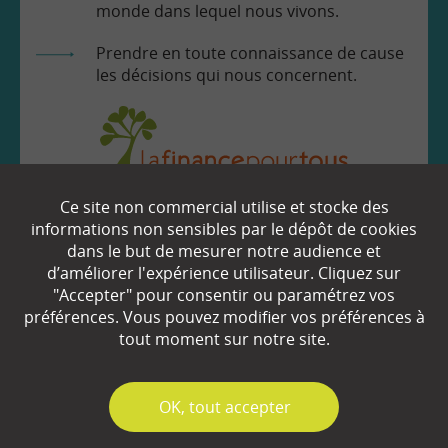
monde dans lequel nous vivons.
Prendre en toute connaissance de cause
les décisions qui nous concernent.
Ce site non commercial utilise et stocke des
EN SAVOIR
+
informations non sensibles par le dépôt de cookies
dans le but de mesurer notre audience et
d’améliorer l'expérience utilisateur. Cliquez sur
"Accepter" pour consentir ou paramétrez vos
Qui sommes-nous ?
préférences. Vous pouvez modifier vos préférences à
Partenaires
tout moment sur notre site.
Espace Presse
✓
OK, tout accepter
Plan du site