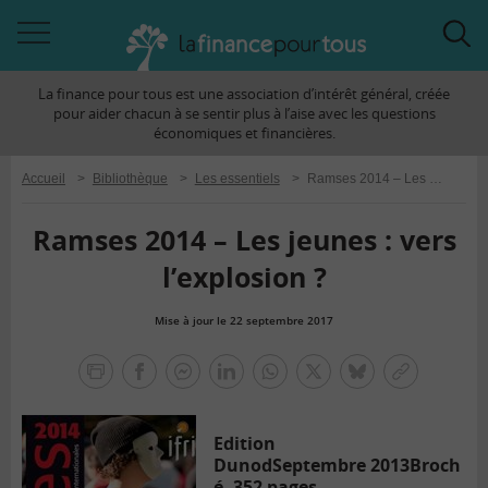
Accéder
Acc
à
à
La finance pour tous est une association d’intérêt général, créée
la
la
pour aider chacun à se sentir plus à l’aise avec les questions
navigation
rec
économiques et financières.
Accueil
>
Bibliothèque
>
Les essentiels
>
Ramses 2014 – Les jeunes : vers l’explosion ?
Ramses 2014 – Les jeunes : vers
l’explosion ?
Mise à jour le 22 septembre 2017
la
finance
facebook
facebook
Linkedin
Whatsapp
Twitter
bluesky
Copier
pour
messenger
le
tous
lien
Edition
Dunod
Septembre 2013
Broch
é, 352 pages