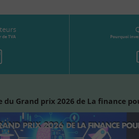
teurs
Q
r de TVA
Pourquoi inves
 du Grand prix 2026 de La finance po