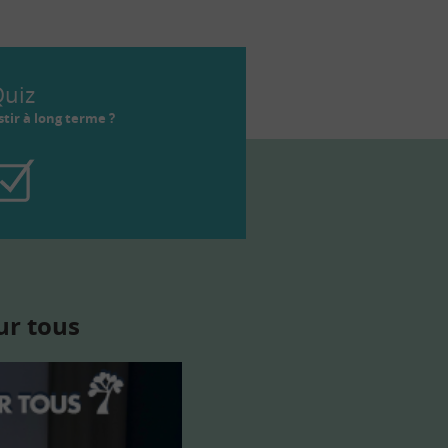
uiz
tir à long terme ?
ur tous