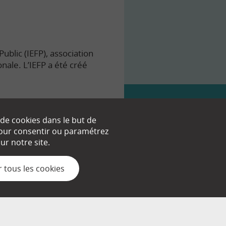
ublic (IEFP), association
onale. L’IEFP a été créé
 de cookies dans le but de
 pour consentir ou paramétrez
nt.
r notre site.
 tous les cookies