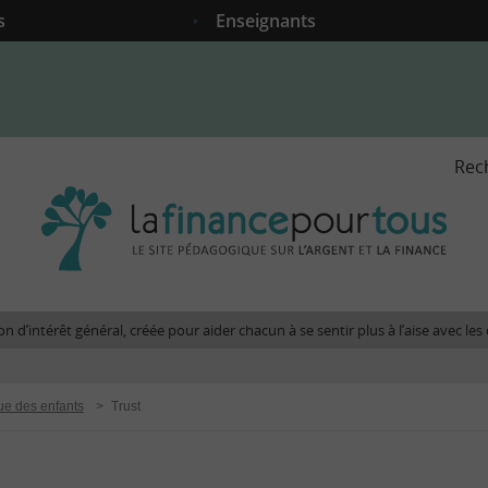
s
Enseignants
Rec
La
fina
pour
tous
-
Le
n d’intérêt général, créée pour aider chacun à se sentir plus à l’aise avec l
site
péda
sur
ue des enfants
>
Trust
l'arg
et
la
fina