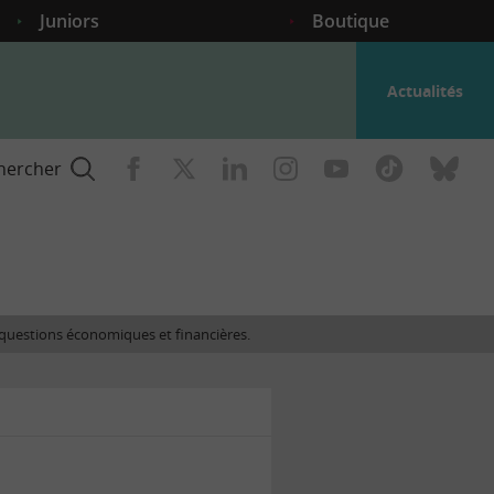
Juniors
Boutique
Actualités
hercher
nce
es questions économiques et financières.
gogique
ent
nce