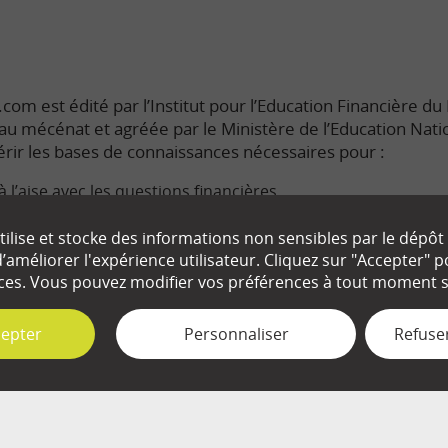
com est édité par l’Institut pour l’Education Financière du P
e au mécénat et agréée par le Ministère de l’Education Nati
rir les bases de connaissances nécessaires pour :
à l’aise avec les questions financières.
s enjeux économiques du monde dans lequel nous vivons.
ilise et stocke des informations non sensibles par le dépôt
améliorer l'expérience utilisateur. Cliquez sur "Accepter"
ute connaissance de cause les décisions qui nous concerne
ces. Vous pouvez modifier vos préférences à tout moment su
cepter
Personnaliser
Refuser