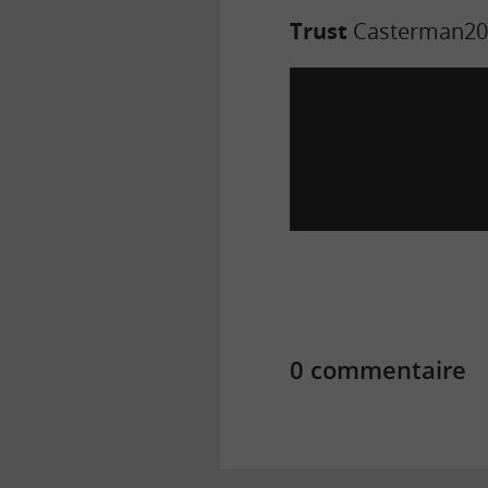
Trust
Casterman
20
0 commentaire