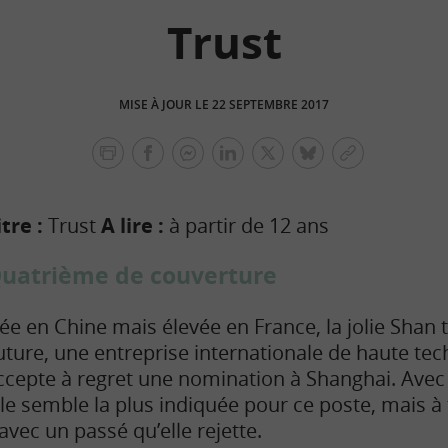
Trust
MISE À JOUR LE 22 SEPTEMBRE 2017
facebook
facebook
Linkedin
Twitter
bluesky
Copier
messenger
le
lien
itre :
Trust
A lire :
à partir de 12 ans
uatrième de couverture
ée en Chine mais élevée en France, la jolie Shan t
uture, une entreprise internationale de haute tech
ccepte à regret une nomination à Shanghai. Avec 
lle semble la plus indiquée pour ce poste, mais à t
vec un passé qu’elle rejette.