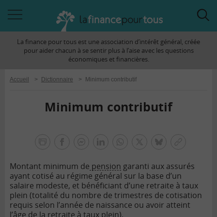
Accéder
Acc
à
à
La finance pour tous est une association d’intérêt général, créée
la
la
pour aider chacun à se sentir plus à l’aise avec les questions
navigation
rec
économiques et financières.
Accueil
>
Dictionnaire
>
Minimum contributif
Minimum contributif
la
finance
facebook
facebook
Linkedin
Whatsapp
Twitter
bluesky
Copier
pour
messenger
le
tous
Montant minimum de
pension
garanti aux assurés
lien
ayant cotisé au régime général sur la base d’un
salaire modeste, et bénéficiant d’une retraite à taux
plein (totalité du nombre de trimestres de cotisation
requis selon l’année de naissance ou avoir atteint
l’âge de la retraite à taux plein).