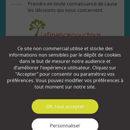
Prendre en toute connaissance de cause
les décisions qui nous concernent.
Ce site non commercial utilise et stocke des
EN SAVOIR
+
informations non sensibles par le dépôt de cookies
dans le but de mesurer notre audience et
d’améliorer l'expérience utilisateur. Cliquez sur
Qui sommes-nous ?
"Accepter" pour consentir ou paramétrez vos
préférences. Vous pouvez modifier vos préférences à
Partenaires
tout moment sur notre site.
Espace Presse
✓
OK, tout accepter
Plan du site
Contact
Personnaliser