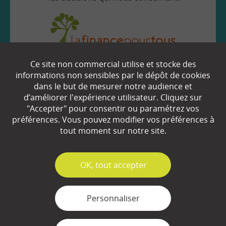
Ce site non commercial utilise et stocke des
EN SAVOIR
+
informations non sensibles par le dépôt de cookies
dans le but de mesurer notre audience et
d’améliorer l'expérience utilisateur. Cliquez sur
Qui sommes-nous ?
"Accepter" pour consentir ou paramétrez vos
préférences. Vous pouvez modifier vos préférences à
Partenaires
tout moment sur notre site.
Espace Presse
✓
OK, tout accepter
Plan du site
Contact
Personnaliser
Mentions légales