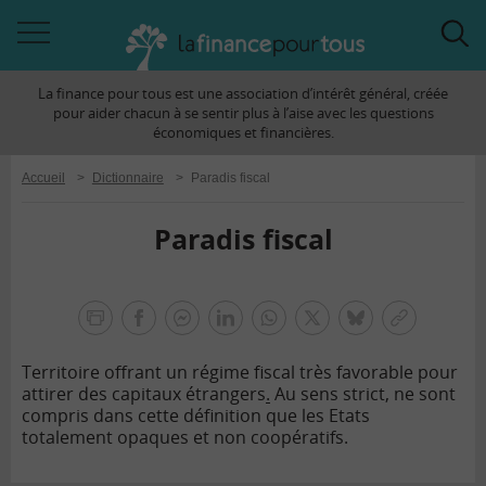
Accéder
Acc
à
à
La finance pour tous est une association d’intérêt général, créée
la
la
pour aider chacun à se sentir plus à l’aise avec les questions
navigation
rec
économiques et financières.
Accueil
>
Dictionnaire
>
Paradis fiscal
Paradis fiscal
la
finance
facebook
facebook
Linkedin
Whatsapp
Twitter
bluesky
Copier
pour
messenger
le
tous
Territoire offrant un régime fiscal très favorable pour
lien
attirer des capitaux étrangers
.
Au sens strict, ne sont
compris dans cette définition que les Etats
totalement opaques et non coopératifs.