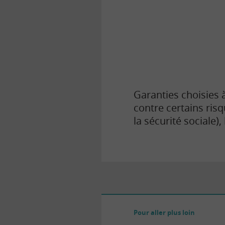
la
finance
pour
tous
Garanties choisies à
contre certains ris
la sécurité sociale), 
Pour aller plus loin