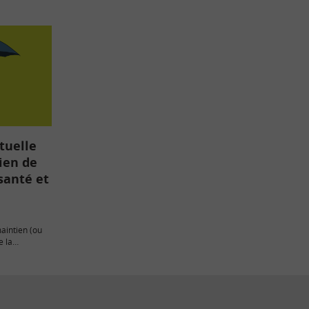
tuelle
ien de
santé et
maintien (ou
e la
té et…