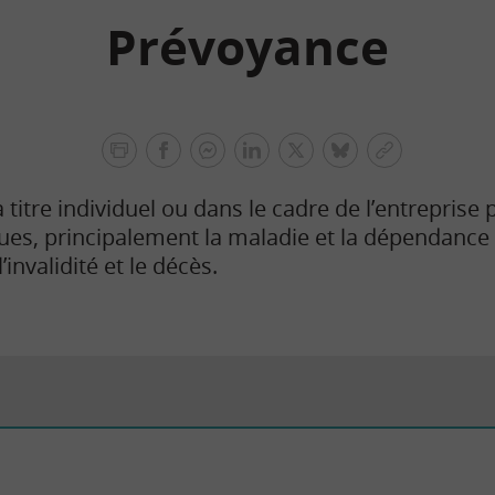
Prévoyance
facebook
facebook
Linkedin
Twitter
bluesky
Copier
messenger
le
 titre individuel ou dans le cadre de l’entreprise
lien
ques, principalement la maladie et la dépendanc
l’invalidité et le décès.