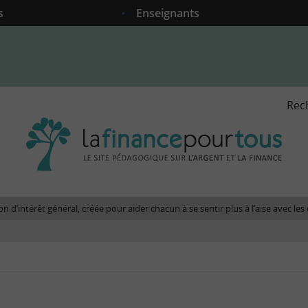
s
Enseignants
Rec
La
fina
pour
tous
-
Le
n d’intérêt général, créée pour aider chacun à se sentir plus à l’aise avec l
site
péda
sur
l'arg
et
la
fina