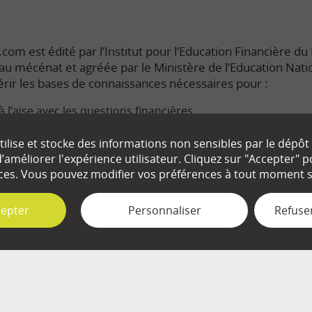
com est édité par l’Institut pour l’Education Financière du P
e au mécénat et agréée par le Ministère de l’Education Nati
rir les bases de connaissances nécessaires pour :
à l’aise avec les questions financières.
s enjeux économiques du monde dans lequel nous vivons.
ilise et stocke des informations non sensibles par le dépôt
améliorer l'expérience utilisateur. Cliquez sur "Accepter"
ute connaissance de cause les décisions qui nous concerne
ces. Vous pouvez modifier vos préférences à tout moment su
cepter
Personnaliser
Refuser