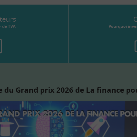
teurs
Q
r de TVA
Pourquoi inves
 du Grand prix 2026 de La finance po