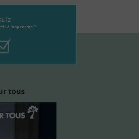
uiz
tir à long terme ?
ur tous