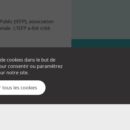
ublic (IEFP), association
onale. L’IEFP a été créé
 de cookies dans le but de
 pour consentir ou paramétrez
nt.
r notre site.
 tous les cookies