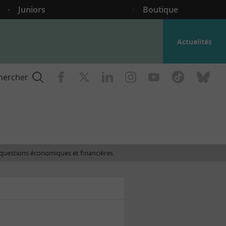
Juniors
Boutique
Actualités
hercher
nce
es questions économiques et financières.
gogique
ent
nce