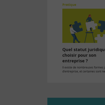
Pratique
Quel statut juridiq
choisir pour son
entreprise ?
Il existe de nombreuses formes j
d’entreprise, et certaines sont n
contraignantes que d’autres. Tou
des…