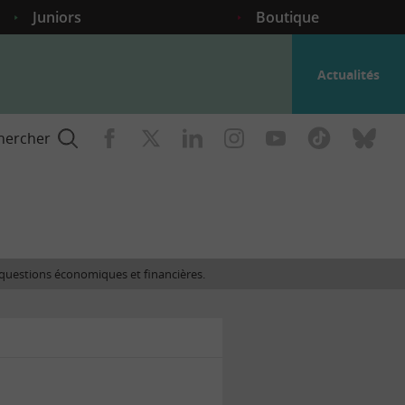
Juniors
Boutique
Actualités
hercher
nce
es questions économiques et financières.
gogique
ent
nce