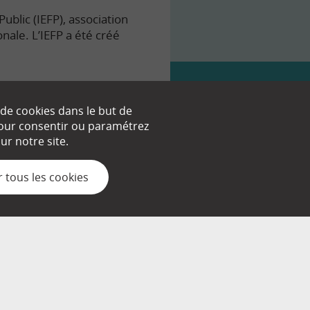
ublic (IEFP), association
onale. L’IEFP a été créé
 de cookies dans le but de
 pour consentir ou paramétrez
nt.
r notre site.
 tous les cookies