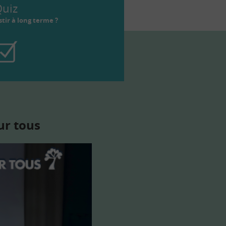
uiz
tir à long terme ?
ur tous