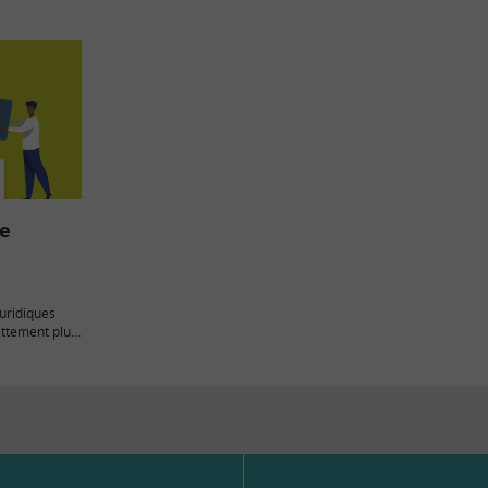
ue
uridiques
ettement plus
r d’horizon