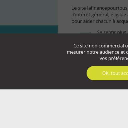
Le site lafinancepourtous.
d’intérêt général, éligibl
pour aider chacun à acqué
Se sentir plus 
Comprendre le
Ce site non commercial ut
mesurer notre audience et d’
Prendre en to
vos préféren
✓
OK, tout ac