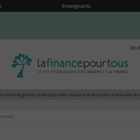
s
Enseignants
Rec
La
fina
pour
tous
-
Le
n d’intérêt général, créée pour aider chacun à se sentir plus à l’aise avec l
site
péda
sur
Anonyme)
l'arg
et
la
fina