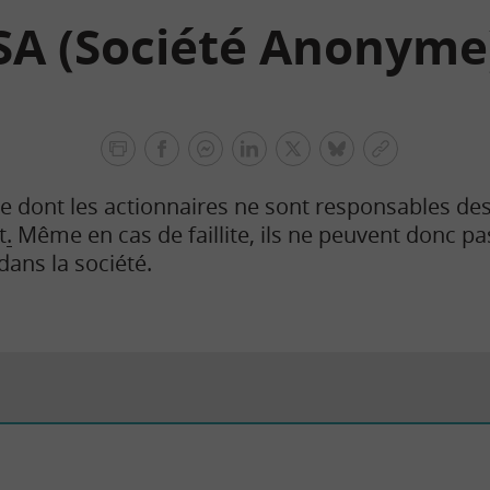
SA (Société Anonyme
facebook
facebook
Linkedin
Twitter
bluesky
Copier
messenger
le
 dont les actionnaires ne sont responsables des
lien
t
.
Même en cas de faillite, ils ne peuvent donc pa
 dans la société.