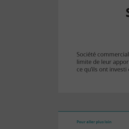
la
finance
pour
tous
Société commerciale
limite de leur appor
ce qu’ils ont investi
Pour aller plus loin