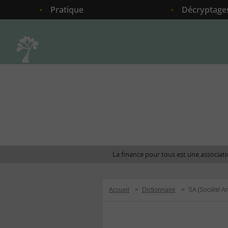
Pratique
Décryptage
Accueil
La finance pour tous est une associatio
Accueil
>
Dictionnaire
>
SA (Société 