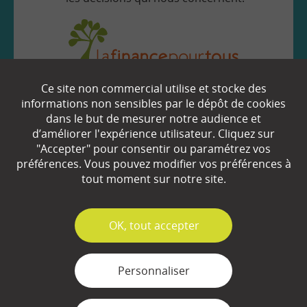
Ce site non commercial utilise et stocke des
EN SAVOIR
+
informations non sensibles par le dépôt de cookies
dans le but de mesurer notre audience et
d’améliorer l'expérience utilisateur. Cliquez sur
Qui sommes-nous ?
"Accepter" pour consentir ou paramétrez vos
préférences. Vous pouvez modifier vos préférences à
Partenaires
tout moment sur notre site.
Espace Presse
✓
OK, tout accepter
Plan du site
Contact
Personnaliser
Mentions légales