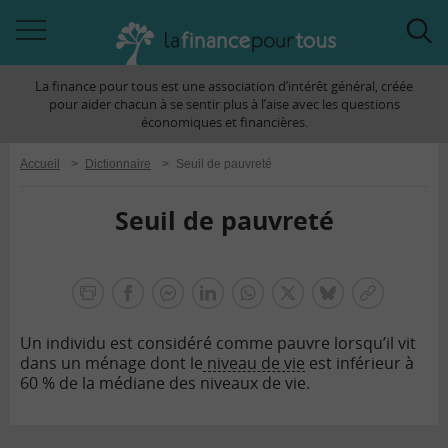
Accéder
Acc
à
à
La finance pour tous est une association d’intérêt général, créée
la
la
pour aider chacun à se sentir plus à l’aise avec les questions
navigation
rec
économiques et financières.
Accueil
>
Dictionnaire
>
Seuil de pauvreté
Seuil de pauvreté
la
finance
facebook
facebook
Linkedin
Whatsapp
Twitter
bluesky
Copier
pour
messenger
le
tous
Un individu est considéré comme pauvre lorsqu’il vit
lien
dans un ménage dont le
niveau de vie
est inférieur à
60 % de la médiane des niveaux de vie.