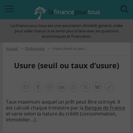
Accéder
Acc
à
à
La finance pour tous est une association d’intérêt général, créée
la
la
pour aider chacun à se sentir plus à l’aise avec les questions
navigation
rec
économiques et financières.
Accueil
>
Dictionnaire
>
Usure (seuil ou taux d’usure)
Usure (seuil ou taux d’usure)
la
finance
facebook
facebook
Linkedin
Whatsapp
Twitter
bluesky
Copier
pour
messenger
le
tous
Taux maximum auquel un prêt peut être octroyé. Il
lien
est calculé chaque trimestre par la
Banque de France
et varie selon la nature du crédit (consommation,
immobilier…).