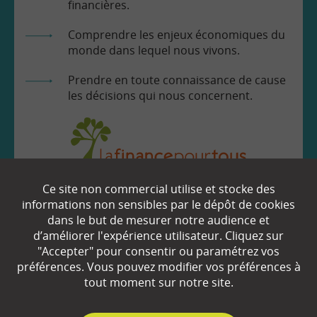
financières.
Comprendre les enjeux économiques du
monde dans lequel nous vivons.
Prendre en toute connaissance de cause
les décisions qui nous concernent.
Ce site non commercial utilise et stocke des
EN SAVOIR
+
informations non sensibles par le dépôt de cookies
dans le but de mesurer notre audience et
d’améliorer l'expérience utilisateur. Cliquez sur
Qui sommes-nous ?
"Accepter" pour consentir ou paramétrez vos
préférences. Vous pouvez modifier vos préférences à
Partenaires
tout moment sur notre site.
Espace Presse