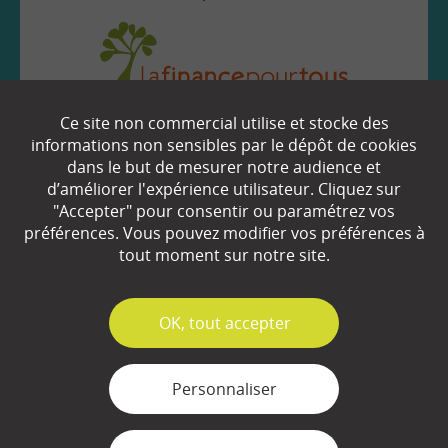
Ce site non commercial utilise et stocke des
EN SAVOIR
+
informations non sensibles par le dépôt de cookies
dans le but de mesurer notre audience et
d’améliorer l'expérience utilisateur. Cliquez sur
Qui sommes-nous ?
"Accepter" pour consentir ou paramétrez vos
préférences. Vous pouvez modifier vos préférences à
Partenaires
tout moment sur notre site.
Espace Presse
✓
OK, tout accepter
Plan du site
Contact
Personnaliser
Mentions légales