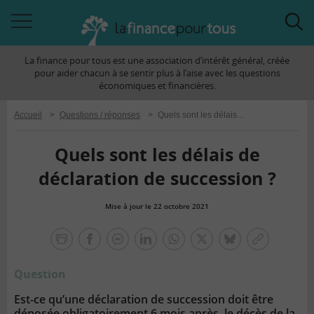
Accéder
Acc
à
à
La finance pour tous est une association d’intérêt général, créée
la
la
pour aider chacun à se sentir plus à l’aise avec les questions
navigation
rec
économiques et financières.
Accueil
>
Questions / réponses
>
Quels sont les délais de déclaration de succession ?
Quels sont les délais de
déclaration de succession ?
Mise à jour le 22 octobre 2021
la
finance
facebook
facebook
Linkedin
Whatsapp
Twitter
bluesky
Copier
pour
messenger
le
tous
Question
lien
Est-ce qu’une déclaration de succession doit être
déposée obligatoirement 6 mois après le décès de la