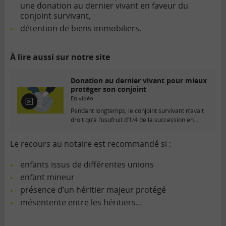
une donation au dernier vivant en faveur du
conjoint survivant,
détention de biens immobiliers.
À lire aussi sur notre site
Donation au dernier vivant pour mieux
protéger son conjoint
En vidéo
E
Pendant longtemps, le conjoint survivant n’avait
n
droit qu’à l’usufruit d’1/4 de la succession en
v
présence...
i
d
Le recours au notaire est recommandé si :
é
o
enfants issus de différentes unions
enfant mineur
présence d’un héritier majeur protégé
mésentente entre les héritiers…