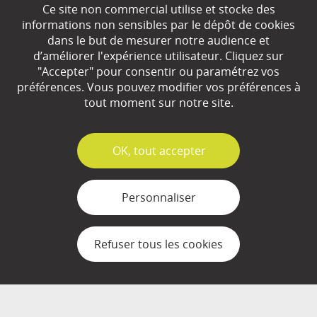
Ce site non commercial utilise et stocke des
EN SAVOIR
+
informations non sensibles par le dépôt de cookies
dans le but de mesurer notre audience et
d’améliorer l'expérience utilisateur. Cliquez sur
Qui sommes-nous ?
"Accepter" pour consentir ou paramétrez vos
préférences. Vous pouvez modifier vos préférences à
Partenaires
tout moment sur notre site.
Espace Presse
✓
OK, tout accepter
Plan du site
Contact
Personnaliser
Mentions légales
Refuser tous les cookies
Gestion des cookies