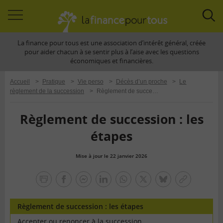
Accéder
Acc
à
à
La finance pour tous est une association d’intérêt général, créée
la
la
pour aider chacun à se sentir plus à l’aise avec les questions
navigation
rec
économiques et financières.
Accueil
>
Pratique
>
Vie perso
>
Décès d’un proche
>
Le
règlement de la succession
>
Règlement de succession : les étapes
Règlement de succession : les
étapes
Mise à jour le 22 janvier 2026
la
finance
facebook
facebook
Linkedin
Whatsapp
Twitter
bluesky
Copier
pour
messenger
le
tous
lien
Règlement de succession : les étapes
Accepter ou renoncer à la succession