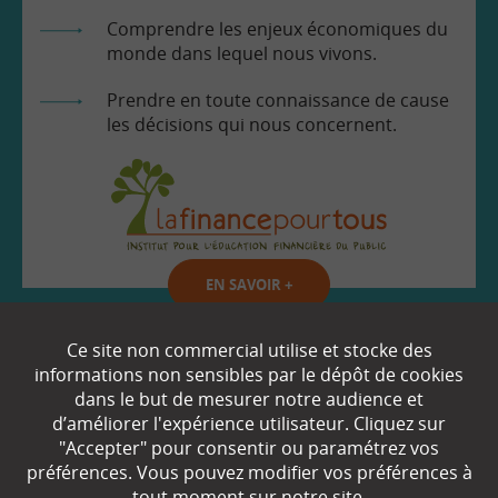
Comprendre les enjeux économiques du
monde dans lequel nous vivons.
Prendre en toute connaissance de cause
les décisions qui nous concernent.
EN SAVOIR
+
Ce site non commercial utilise et stocke des
Qui sommes-nous ?
informations non sensibles par le dépôt de cookies
dans le but de mesurer notre audience et
Partenaires
d’améliorer l'expérience utilisateur. Cliquez sur
"Accepter" pour consentir ou paramétrez vos
Espace Presse
préférences. Vous pouvez modifier vos préférences à
tout moment sur notre site.