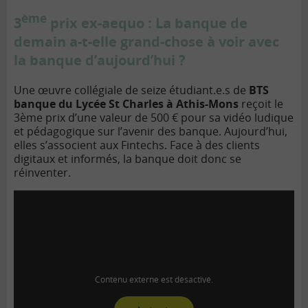
ème
3
prix ex-aequo : La banque de
demain a-t-elle grand-chose à voir avec
la banque d’aujourd’hui ?
Une œuvre collégiale de seize étudiant.e.s de
BTS
banque du Lycée St Charles à Athis-Mons
reçoit le
3ème prix d’une valeur de 500 € pour sa vidéo ludique
et pédagogique sur l’avenir des banque. Aujourd’hui,
elles s’associent aux Fintechs. Face à des clients
digitaux et informés, la banque doit donc se
réinventer.
Contenu externe est désactivé.