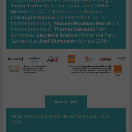
Sophie Liotier
(La finance pour tous),
Didier
Michel
(ministère de l’Education Nationale),
Christophe Nijdam
(administrateur de La
finance pour tous),
Pascale Micoleau-Marcel
(La
finance pour tous),
Thomas Renault
(Paris
Sorbonne),
Laurence Scialom
(Université Paris
Nanterre) et
Axel Wurnstorn
(lauréat 2018).
Autres liens
Règlement du Grand Prix de La finance pour tous
2019