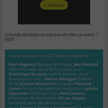
✓ Autoriser
La bande dessinée Les banque ont-elles un avenir ?
(PDF)
Le jury du Grand prix 2019 était composé de :
Mark Beguery
(Banque de France),
Jean Bensaid
(administrateur de La finance pour tous),
Dominique Bocquet
, (administrateur de La
finance pour tous),
Marion Bolingue
(Editions
First),
Etienne Bostsarron
(Orange)
Florence
Corne
(Autorité des Marchés Financiers),
Gabriel
Jaquemet
(Le Parisien Eco),
Rémi Jeannin
(Printemps de l’Economie),
Olivier Kaplan
(administrateur de La finance pour
tous),
François-Xavier Lecarpentier
(Orange),