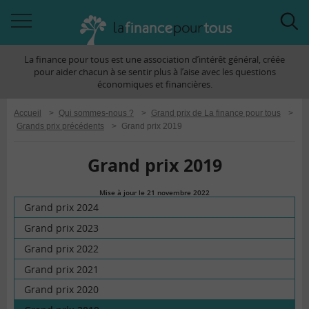
Accéder
Acc
à
à
La finance pour tous est une association d’intérêt général, créée
la
la
pour aider chacun à se sentir plus à l’aise avec les questions
navigation
rec
économiques et financières.
Accueil
>
Qui sommes-nous ?
>
Grand prix de La finance pour tous
>
Grands prix précédents
>
Grand prix 2019
Grand prix 2019
Mise à jour le 21 novembre 2022
la
Grand prix 2024
finance
Grand prix 2023
pour
Grand prix 2022
tous
Grand prix 2021
Grand prix 2020