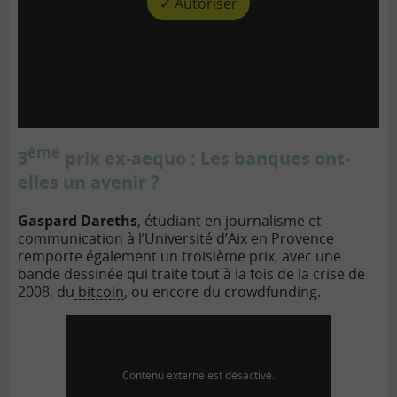
✓ Autoriser
ème
3
prix ex-aequo : Les banques ont-
elles un avenir ?
Gaspard Dareths
, étudiant en journalisme et
communication à l’Université d’Aix en Provence
remporte également un troisième prix, avec une
bande dessinée qui traite tout à la fois de la crise de
2008, du
bitcoin
, ou encore du crowdfunding.
Contenu externe est désactivé.