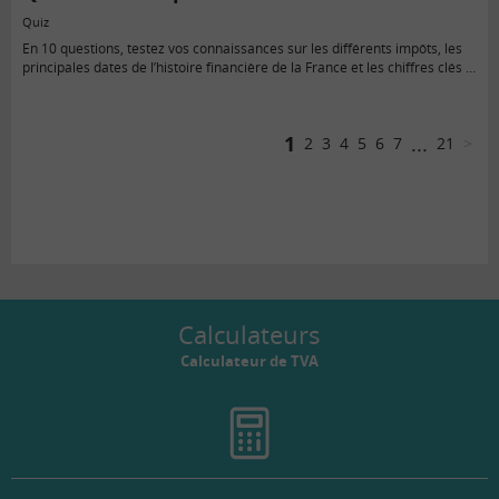
Quiz
En 10 questions, testez vos connaissances sur les différents impôts, les
principales dates de l’histoire financière de la France et les chiffres clés à
retenir. À vous de jouer !
1
...
2
3
4
5
6
7
21
>
Calculateurs
Calculateur de TVA