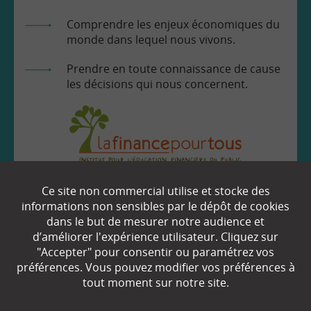
Comprendre les enjeux économiques du
monde dans lequel nous vivons.
Prendre en toute connaissance de cause
les décisions qui nous concernent.
EN SAVOIR
+
Ce site non commercial utilise et stocke des
informations non sensibles par le dépôt de cookies
dans le but de mesurer notre audience et
Qui sommes-nous ?
d’améliorer l'expérience utilisateur. Cliquez sur
"Accepter" pour consentir ou paramétrez vos
Partenaires
préférences. Vous pouvez modifier vos préférences à
tout moment sur notre site.
Espace Presse