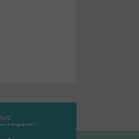
uiz
tir à long terme ?