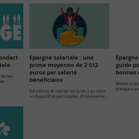
ondact
Epargne salariale : une
Epargne 
iale
prime moyenne de 2 512
guide po
euros par salarié
bonnes 
es 8èmes
bénéficiaire
ale
Réalisé en pa
init elle-
pratique a po
8,8 millions de salariés ont accès à au moins
à but non
l’épargne sala
un dispositif de participation, d’intéressement
ou d’épargne salariale. Près de 19 milliards
d’euros ont été distribués par les entreprises
au titre…