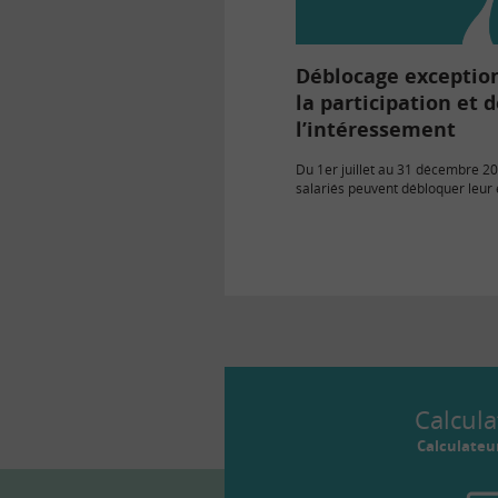
Déblocage exceptio
la participation et 
l’intéressement
Du 1er juillet au 31 décembre 20
salariés peuvent débloquer leur
salariale à hauteur de 20 000 eu
pénalité fiscale.
Calcula
Calculateu