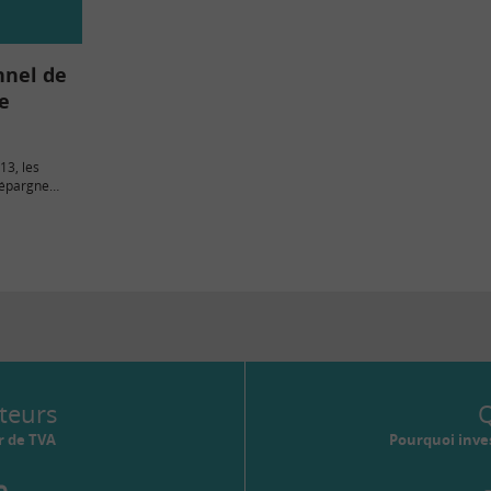
nnel de
de
13, les
 épargne
ros sans
teurs
Q
r de TVA
Pourquoi inves