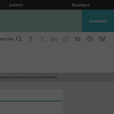
Juniors
Boutique
Actualités
hercher
nce
es questions économiques et financières.
gogique
ent
nce