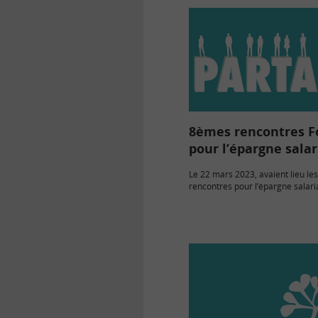
8èmes rencontres F
pour l’épargne salar
Le 22 mars 2023, avaient lieu l
rencontres pour l’épargne salari
organisées par Fondact, qui se déf
même comme une « association 
lucratif qui œuvre depuis plus…