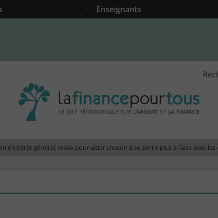
s
Enseignants
Rec
La
fina
pour
tous
-
Le
n d’intérêt général, créée pour aider chacun à se sentir plus à l’aise avec l
site
péda
sur
l'arg
et
la
fina