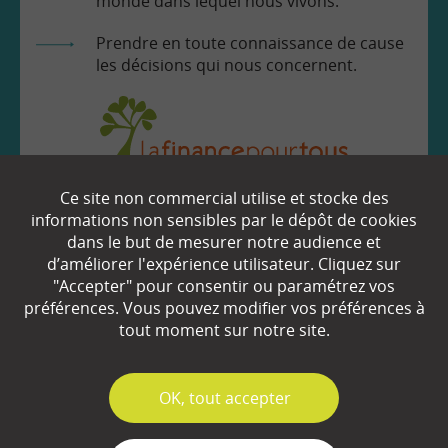
monde dans lequel nous vivons.
Prendre en toute connaissance de cause
les décisions qui nous concernent.
Ce site non commercial utilise et stocke des
EN SAVOIR
+
informations non sensibles par le dépôt de cookies
dans le but de mesurer notre audience et
d’améliorer l'expérience utilisateur. Cliquez sur
Qui sommes-nous ?
"Accepter" pour consentir ou paramétrez vos
préférences. Vous pouvez modifier vos préférences à
Partenaires
tout moment sur notre site.
Espace Presse
✓
OK, tout accepter
Plan du site