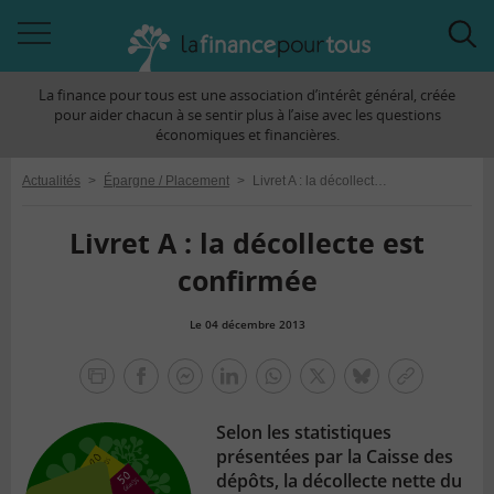
Accéder
Acc
à
à
La finance pour tous est une association d’intérêt général, créée
la
la
pour aider chacun à se sentir plus à l’aise avec les questions
navigation
rec
économiques et financières.
Actualités
>
Épargne / Placement
>
Livret A : la décollecte est confirmée
Livret A : la décollecte est
confirmée
Le 04 décembre 2013
la
finance
facebook
facebook
Linkedin
Whatsapp
Twitter
bluesky
Copier
pour
messenger
le
tous
Selon les statistiques
lien
présentées par la Caisse des
dépôts, la décollecte nette du