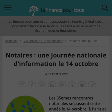
Accéder
Acc
à
à
La finance pour tous est une association d’intérêt général, créée
la
la
pour aider chacun à se sentir plus à l’aise avec les questions
navigation
rec
économiques et financières.
Actualités
>
Vie familiale / Consommation
>
Notaires : une journée nationale d’information le 14 octobre
Notaires : une journée nationale
d’information le 14 octobre
Le 10 octobre 2014
la
finance
facebook
facebook
Linkedin
Whatsapp
Twitter
bluesky
Copier
pour
messenger
le
tous
Les 35èmes rencontres
lien
notariales se passent cette
année le 14 octobre, à Paris et