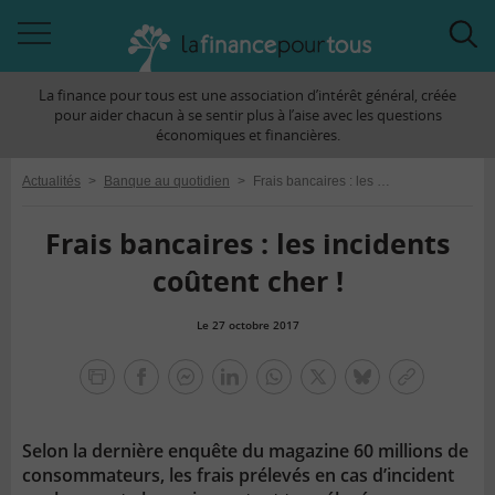
Accéder
Acc
à
à
La finance pour tous est une association d’intérêt général, créée
la
la
pour aider chacun à se sentir plus à l’aise avec les questions
navigation
rec
économiques et financières.
Actualités
>
Banque au quotidien
>
Frais bancaires : les incidents coûtent cher !
Frais bancaires : les incidents
coûtent cher !
Le 27 octobre 2017
la
finance
facebook
facebook
Linkedin
Whatsapp
Twitter
bluesky
Copier
pour
messenger
le
tous
lien
Selon la dernière enquête du magazine 60 millions de
consommateurs, les frais prélevés en cas d’incident