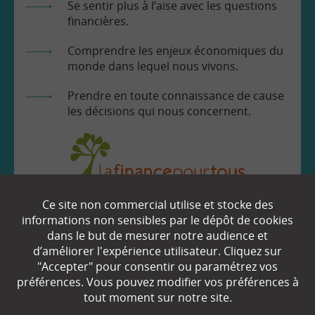
Se sentir plus à l’aise avec les questions
financières.
Comprendre les enjeux économiques du
monde dans lequel nous vivons.
Prendre en toute connaissance de cause
les décisions qui nous concernent.
Ce site non commercial utilise et stocke des
EN SAVOIR
+
informations non sensibles par le dépôt de cookies
dans le but de mesurer notre audience et
d’améliorer l'expérience utilisateur. Cliquez sur
Qui sommes-nous ?
"Accepter" pour consentir ou paramétrez vos
préférences. Vous pouvez modifier vos préférences à
Partenaires
tout moment sur notre site.