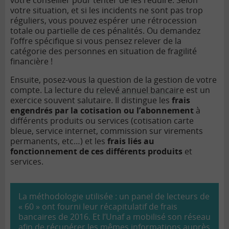
votre conseiller pour tenter de les réduire. Selon
votre situation, et si les incidents ne sont pas trop
réguliers, vous pouvez espérer une rétrocession
totale ou partielle de ces pénalités. Ou demandez
l’offre spécifique si vous pensez relever de la
catégorie des personnes en situation de fragilité
financière !
Ensuite, posez-vous la question de la gestion de votre
compte. La lecture du
relevé annuel bancaire
est un
exercice souvent salutaire. Il distingue les
frais
engendrés par la cotisation ou l’abonnement
à
différents produits ou services (cotisation carte
bleue, service internet, commission sur virements
permanents, etc…) et les
frais liés au
fonctionnement de ces différents produits
et
services.
La méthodologie utilisée : un panel de lecteurs de
« 60 » ont fourni leur récapitulatif de frais
bancaires de 2016. Et l’Unaf a mobilisé son réseau
afin de récupérer les mêmes informations auprès