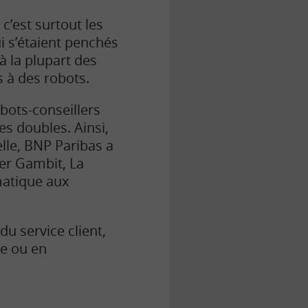
 c’est surtout les
i s’étaient penchés
à la plupart des
 à des robots.
bots-conseillers
s doubles. Ainsi,
elle, BNP Paribas a
ler Gambit, La
matique aux
du service client,
ne ou en