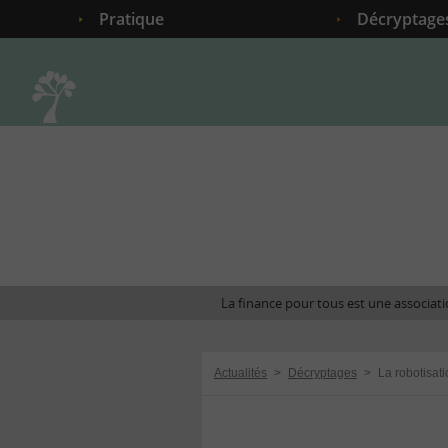
Pratique
Décryptage
Accueil
La finance pour tous est une associatio
Actualités
>
Décryptages
>
La robotisat