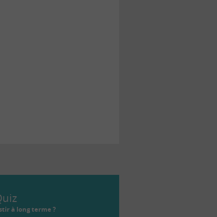
uiz
tir à long terme ?