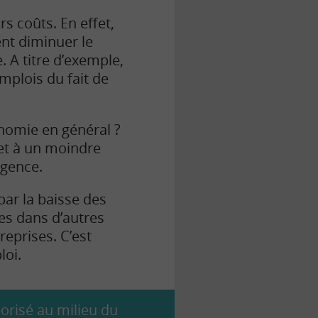
s coûts. En effet,
ent diminuer le
 A titre d’exemple,
mplois du fait de
onomie en général ?
 et à un moindre
agence.
ar la baisse des
s dans d’autres
eprises. C’est
loi.
orisé au milieu du