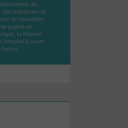
n phénomène de
t des industries et
nce de nouvelles
omie gagne en
ique, la théorie
 l’emploi à court
s forces