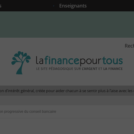
s
Enseignants
Rec
La
fina
pour
tous
-
Le
n d’intérêt général, créée pour aider chacun à se sentir plus à l’aise avec l
site
péda
sur
ion progressive du conseil bancaire
l'arg
et
la
fina