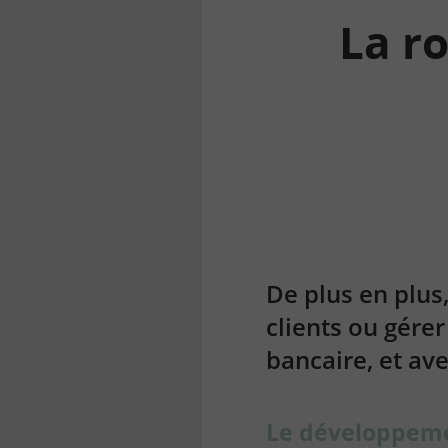
La r
la
finance
pour
tous
De plus en plus,
clients ou gérer
bancaire, et av
Le développemen