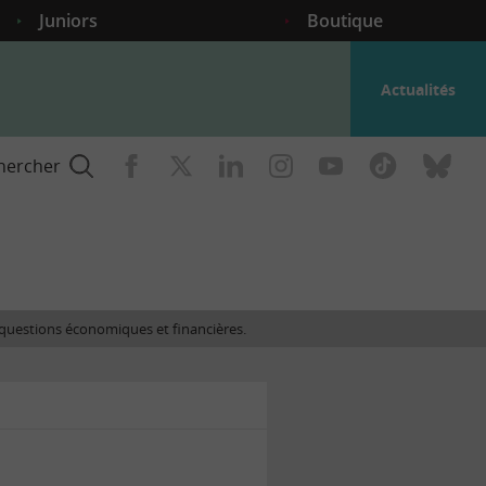
Juniors
Boutique
Actualités
hercher
nce
es questions économiques et financières.
gogique
ent
nce