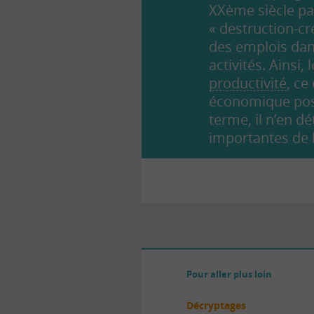
XXème siècle pa
« destruction-cr
des emplois dan
activités. Ainsi
productivité
, ce
économique postu
terme, il n’en dé
importantes de l
Pour aller plus loin
Décryptages