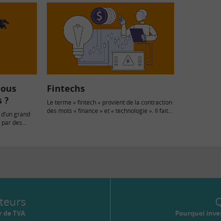
nous
Fintechs
 ?
Le terme « fintech » provient de la contraction
des mots « finance » et « technologie ». Il fait
 d’un grand
référence aux start-up technologiques…
 par des
teurs
Q
r de TVA
Pourquoi inves