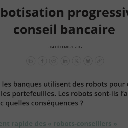
obotisation progressi
conseil bancaire
LE 04 DÉCEMBRE 2017
facebook
facebook
Linkedin
Twitter
bluesky
Copier
messenger
le
lien
 les banques utilisent des robots pour 
 les portefeuilles. Les robots sont-ils l
ec quelles conséquences ?
t rapide des « robots-conseillers »