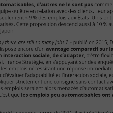
tomatisables, d’autres ne le sont pas
comme t
pe ou être en relation avec des clients. Leur a
 seulement » 9 % des emplois aux États–Unis ont
atisés. Cette proposition descend aussi à 10 % 
 Japon.
y there are still so many jobs ?
» publié en 2015, 
dispose encore d’un
avantage comparatif sur l
n interaction sociale, de s’adapter,
d’être flexi
i, France Stratégie, en s’appuyant sur des enquête
é les emplois nécessitant une réponse immédiate
 d’évaluer l’adaptabilité et l’interaction sociale, e
pliquer strictement une consigne sans contact av
s emplois seraient alors menacés d’automatisati
c’est que
les emplois peu automatisables ont
World Economic Forum de 2021, il est réaffirmé 