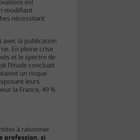
ovations est
En modifiant
âches nécessitant
 avec la publication
ne. En pleine crise
és et le spectre de
é l’étude concluait
taient un risque
nsposant leurs
pour la France, 49 %
mites à raisonner
profession, si