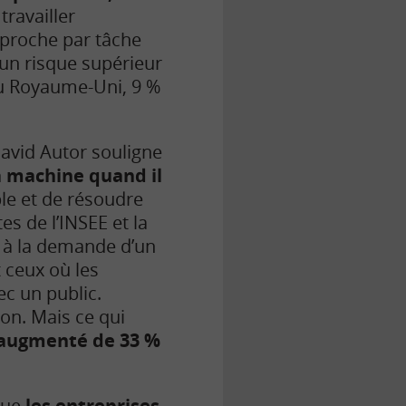
ravailler
pproche par tâche
 un risque supérieur
au Royaume-Uni, 9 %
David Autor souligne
a machine quand il
ble et de résoudre
s de l’INSEE et la
 à la demande d’un
t ceux où les
ec un public.
on. Mais ce qui
 augmenté de 33 %
que
les entreprises