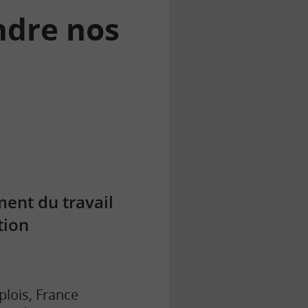
ndre nos
ent du travail
tion
plois
, France