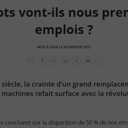
ots vont-ils nous pre
emplois ?
MISE À JOUR LE 09 JANVIER 2025
facebook
facebook
Linkedin
Twitter
bluesky
Copier
messenger
le
lien
iècle, la crainte d’un grand remplacem
machines refait surface avec la révolu
s concluent sur la disparition de 50 % de nos em