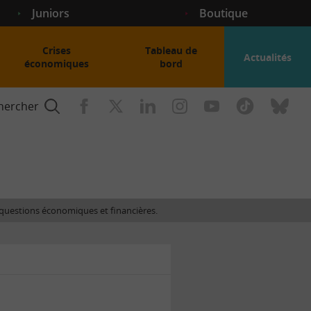
Juniors
Boutique
Crises
Tableau de
Actualités
économiques
bord
hercher
nce
es questions économiques et financières.
gogique
ent
nce