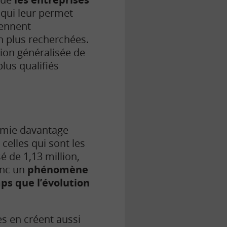
e qui leur permet
iennent
n plus recherchées.
tion généralisée de
plus qualifiés
omie davantage
celles qui sont les
 de 1,13 million,
onc un
phénomène
s que l’évolution
es en créent aussi