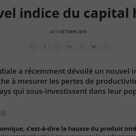
el indice du capita
LE 17 OCTOBRE 2018
facebook
facebook
Linkedin
Twitter
bluesky
Copier
messenger
le
lien
iale a récemment dévoilé un nouvel in
che à mesurer les pertes de productiv
pays qui sous-investissent dans leur po
IB
omique, c’est-à-dire la hausse du produit int