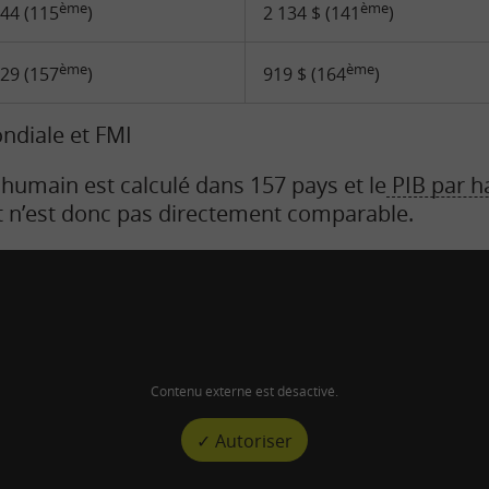
ème
ème
,44 (115
)
2 134 $ (141
)
ème
ème
,29 (157
)
919 $ (164
)
ndiale et FMI
l humain est calculé dans 157 pays et le
PIB par h
t n’est donc pas directement comparable.
Contenu externe est désactivé.
✓ Autoriser