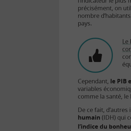
l’indicateur le plu
précisément, on util
nombre d’habitants)
pays.
Le 
co
con
équ
Cependant,
le PIB 
variables économiq
comme la santé, le 
De ce fait, d’autre
humain
(IDH) qui c
l’indice du bonheu