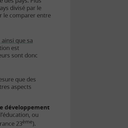
e des pays. Plus
pays divisé par le
r le comparer entre
 ainsi que sa
tion est
eurs sont donc
mesure que des
tres aspects
 de développement
l’éducation, ou
ème
France 23
).