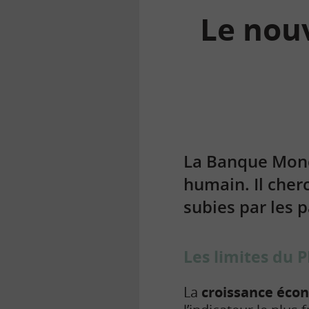
Le nouv
la
finance
pour
tous
La Banque Mond
humain. Il cher
subies par les 
Les limites du P
La
croissance écon