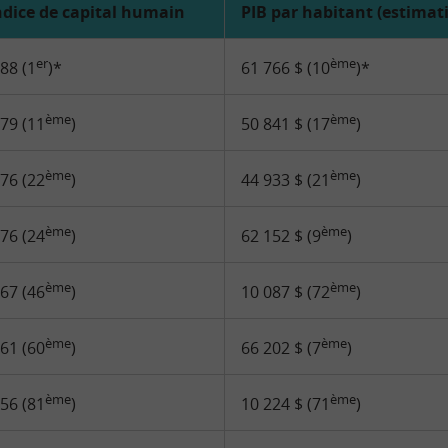
ndice de capital humain
PIB par habitant (estimat
er
ème
,88 (1
)*
61 766 $ (10
)*
ème
ème
,79 (11
)
50 841 $ (17
)
ème
ème
,76 (22
)
44 933 $ (21
)
ème
ème
,76 (24
)
62 152 $ (9
)
ème
ème
,67 (46
)
10 087 $ (72
)
ème
ème
,61 (60
)
66 202 $ (7
)
ème
ème
,56 (81
)
10 224 $ (71
)