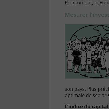
Récemment, la
Ban
Mesurer l’inves
son pays. Plus préc
optimale de scolaris
L’indice du capita