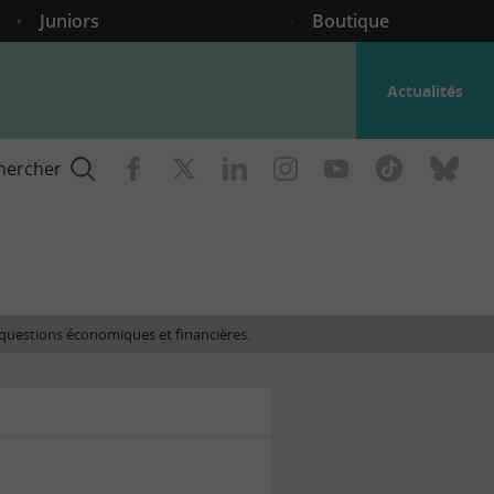
Juniors
Boutique
Actualités
hercher
nce
es questions économiques et financières.
gogique
ent
nce