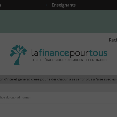
s
Enseignants
Rec
La
fina
pour
tous
-
Le
n d’intérêt général, créée pour aider chacun à se sentir plus à l’aise avec l
site
péda
sur
dice du capital humain
l'arg
et
la
fina