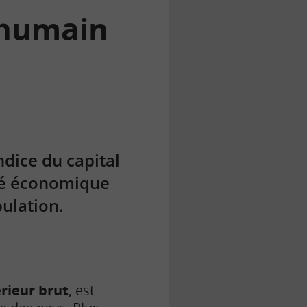
l humain
dice du capital
ité économique
pulation.
érieur brut
, est