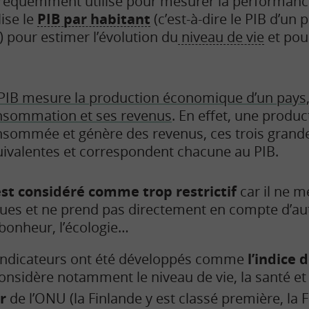
s fréquemment utilisé pour mesurer la performanc
ise le
PIB par habitant
(c’est-à-dire le PIB d’un 
 pour estimer l’évolution du
niveau de vie
et pou
PIB mesure la production économique d’un pays,
nsommation et ses revenus
. En effet, une produc
sommée et génère des revenus, ces trois grand
ivalentes et correspondent chacune au PIB.
est considéré comme trop restrictif
car il ne 
ues et ne prend pas directement en compte d’au
bonheur, l’écologie…
s indicateurs ont été développés comme
l’indice
onsidère notamment le niveau de vie, la santé et 
r
de l’ONU (la Finlande y est classé première, la 