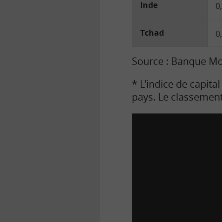
Inde
0
Tchad
0
Source : Banque Mo
* L’indice de capita
pays. Le classemen