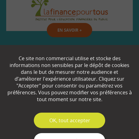
EN SAVOIR
+
Qui sommes-nous ?
Ce site non commercial utilise et stocke des
informations non sensibles par le dépôt de cookies
Partenaires
dans le but de mesurer notre audience et
d’améliorer l'expérience utilisateur. Cliquez sur
Espace Presse
"Accepter" pour consentir ou paramétrez vos
préférences. Vous pouvez modifier vos préférences à
Plan du site
tout moment sur notre site.
Contact
Mentions légales
✓
OK, tout accepter
Gestion des cookies