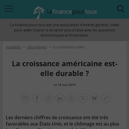
Accéder
Acc
à
à
La finance pour tous est une association d’intérêt général, créée
la
la
pour aider chacun à se sentir plus à l’aise avec les questions
navigation
rec
économiques et financières.
Actualités
>
Décryptages
>
La croissance américaine est-elle durable ?
La croissance américaine est-
elle durable ?
Le 15 mai 2019
la
finance
facebook
facebook
Linkedin
Whatsapp
Twitter
bluesky
Copier
pour
messenger
le
tous
lien
Les derniers chiffres de croissance ont été très
favorables aux États-Unis, et le chômage est au plus