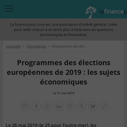
Accéder
à
La finance pour tous est une association d’intérêt général, créée
la
pour aider chacun à se sentir plus à l’aise avec les questions
navigation
économiques et financières.
Actualités
>
Décryptages
>
Programmes des élections européennes de 2019 : les sujets économiques
Programmes des élections
européennes de 2019 : les sujets
économiques
Le 17 mai 2019
la
finance
facebook
facebook
Linkedin
Whatsapp
Twitter
bluesky
Copier
pour
messenger
le
tous
lien
Le 26 mai 2019 (le 25 pour l’outre-mer), les