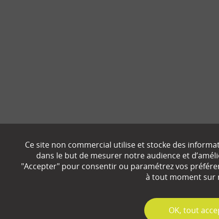
Ce site non commercial utilise et stocke des informa
dans le but de mesurer notre audience et d’amélior
"Accepter" pour consentir ou paramétrez vos préfére
à tout moment sur n
✓
OK, tout acce