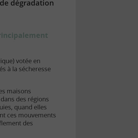
s de dégradation
principalement
ique) votée en
és à la sécheresse
les maisons
s dans des régions
pluies, quand elles
ment ces mouvements
nflement des