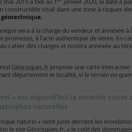
2 mai 2019 a fixé au 1
janvier 2020, la date à par
in constructible situé dans une zone à risques de
 géotechnique
.
hnique sera à la charge du vendeur et annexée à
de promesse, à l’acte authentique de vente. En ca
 au cahier des charges et restera annexée au titr
ntal
Géorisques.fr
propose une carte interactive
nant département et localité, si le terrain en que
urel » est aujourd’hui la seconde cause
tastrophes naturelles
 risque naturel » vient juste derrière les inonda
on le site Géorisques.fr, « le coût des
dommage