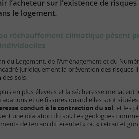
ir l’acheteur sur l’existence de risque
dans le logement.
s au réchauffement climatique pèsent 
individuelles
tion du Logement, de l’Aménagement et du Numér
adré juridiquement la prévention des risques li
n des sols.
 plus en plus élevées et la sécheresse menacent 
gradations et de fissures quand elles sont située
eresse conduit à la contraction du sol
, et les 
uent une dilatation du sol. Les géologues nom
ents de terrain différentiel » ou « retrait et go