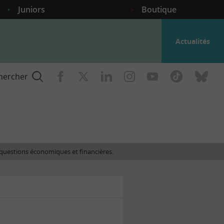
Juniors
Boutique
Actualités
hercher
nce
es questions économiques et financières.
gogique
ent
nce