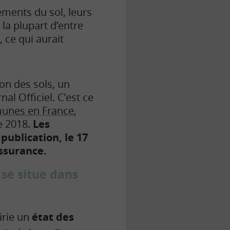
ements du sol, leurs
t la plupart d’entre
 ce qui aurait
n des sols, un
nal Officiel. C’est ce
unes en France
,
e 2018.
Les
publication, le 17
assurance.
 se situe dans
irie un
état des