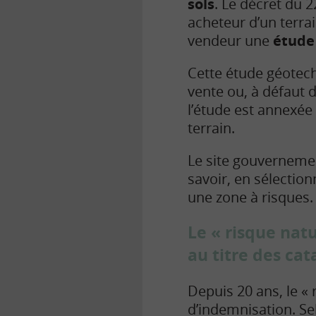
sols
. Le décret du 2
acheteur d’un terra
vendeur une
étude
Cette étude géotec
vente ou, à défaut 
l’étude est annexée
terrain.
Le site gouverneme
savoir, en sélection
une zone à risques.
Le « risque nat
au titre des ca
Depuis 20 ans, le «
d’indemnisation. Sel