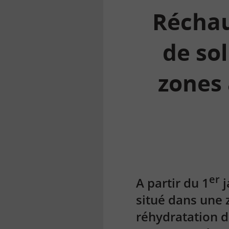
Réchau
de sol
zones 
la
finance
pour
tous
er
A partir du 1
j
situé dans une 
réhydratation d