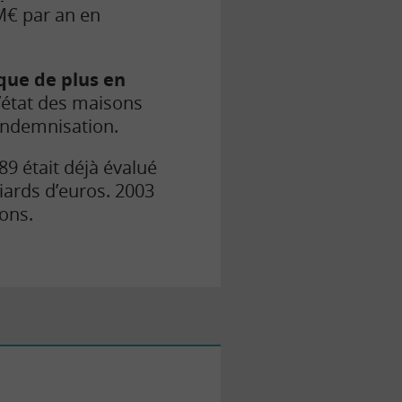
M€ par an en
que de plus en
l’état des maisons
indemnisation.
9 était déjà évalué
iards d’euros. 2003
ions.