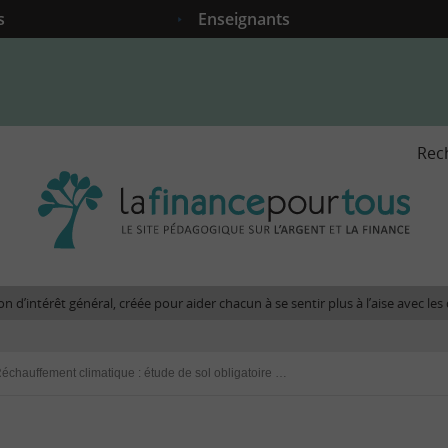
s
Enseignants
Rec
La
fina
pour
tous
-
Le
n d’intérêt général, créée pour aider chacun à se sentir plus à l’aise avec l
site
péda
sur
Réchauffement climatique : étude de sol obligatoire dans certaines zones à partir du 1er janvier 2020
l'arg
et
la
fina