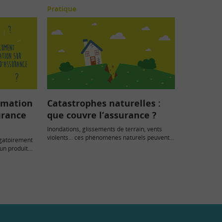
Pratique
rmation
Catastrophes naturelles :
urance
que couvre l’assurance ?
Inondations, glissements de terrain, vents
violents… ces phénomènes naturels peuvent
igatoirement
endommager gravement vos biens et coûter
’un produit
cher. La…
, habitation,…