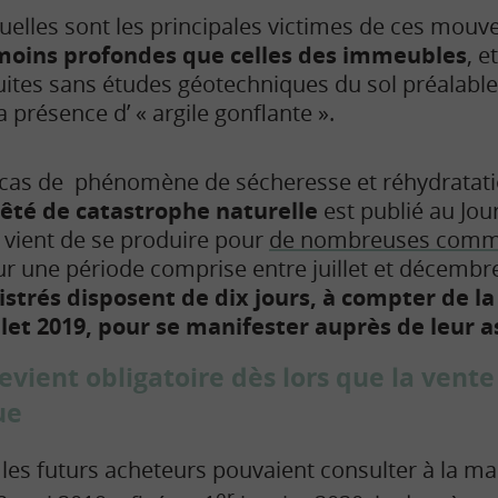
uelles sont les principales victimes de ces mouv
moins profondes que celles des immeubles
, e
uites sans études géotechniques du sol préalable,
a présence d’ « argile gonflante ».
cas de phénomène de sécheresse et réhydratatio
rêté de catastrophe naturelle
est publié au Jour
 vient de se produire pour
de nombreuses comm
r une période comprise entre juillet et décembr
istrés disposent de dix jours, à compter de la 
llet 2019, pour se manifester auprès de leur 
evient obligatoire dès lors que la vente
ue
, les futurs acheteurs pouvaient consulter à la ma
er