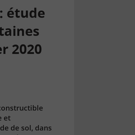
: étude
rtaines
er 2020
constructible
 et
ude de sol, dans