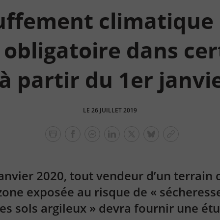
ffement climatique 
 obligatoire dans ce
à partir du 1er janvi
LE 26 JUILLET 2019
facebook
facebook
Linkedin
Twitter
bluesky
Copier
messenger
le
lien
anvier 2020, tout vendeur d’un terrain 
zone exposée au risque de « sécheresse
es sols argileux » devra fournir une ét