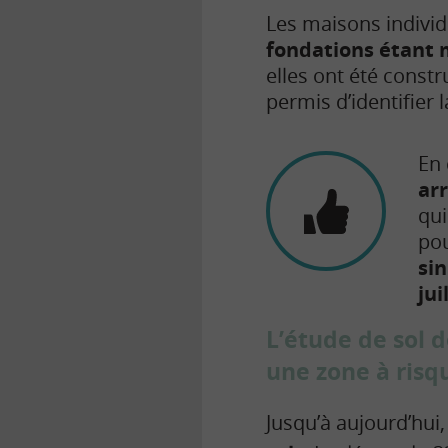
Les maisons individ
fondations étant 
elles ont été constr
permis d’identifier l
En 
ar
qui
pou
sin
jui
L’étude de sol d
une zone à risq
Jusqu’à aujourd’hui