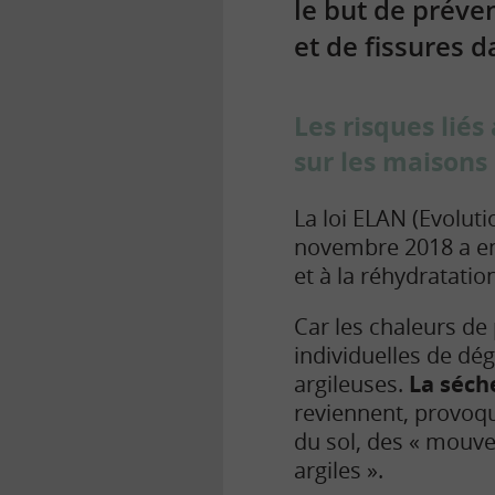
le but de préven
et de fissures 
Les risques lié
sur les maisons 
La loi ELAN (Evolu
novembre 2018 a enc
et à la réhydratatio
Car les chaleurs de
individuelles de dé
argileuses.
La séch
reviennent, provoq
du sol, des « mouvem
argiles ».