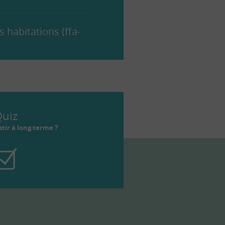
 habitations (ffa-
uiz
tir à long terme ?