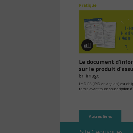
Pratique
En
image
Le document d’info
sur le produit d’ass
En image
Le DIPA (IPID en anglais) est obl
remis avant toute souscription d
d’assurance non vie : automobile
Autres liens
Site Georisques