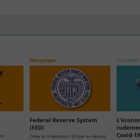
Décryptages
Actualités
Federal Reserve System
L’écono
(FED)
rudemen
Covid-19
re
Créée le 23 décembre 1913 par le « Federal