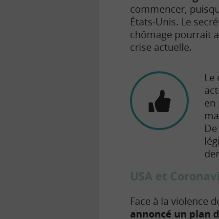
commencer, puisque 
États-Unis. Le secr
chômage pourrait at
crise actuelle.
Le 
act
en 
mas
De 
lég
dem
USA et Coronavi
Face à la violence 
annoncé un plan d