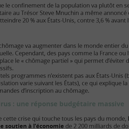
le confinement de la population va plutôt en s
étaire au Trésor Steve Mnuchin a même annoncé 
teindre 20 % aux États-Unis, contre 3,6 % avant l
chômage va augmenter dans le monde entier du fa
uelle. Cependant, des pays comme la France ou 
place le « chômage partiel » qui permet d’éviter 
sifs.
tels programmes n’existent pas aux États-Unis (b
islation varie suivant les États), ce qui explique l
andes d’inscription au chômage.
rus : une réponse budgétaire massive
de cette crise qui touche tous les pays du monde,
e soutien à l’économie
de 2 200 milliards de dol