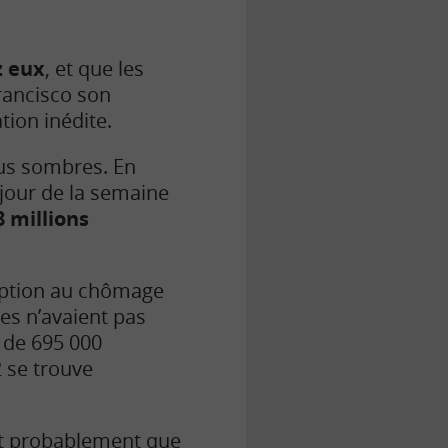
z eux
, et que les
rancisco son
tion inédite.
lus sombres. En
 jour de la semaine
8 millions
ription au chômage
es n’avaient pas
» de 695 000
 se trouve
it probablement que