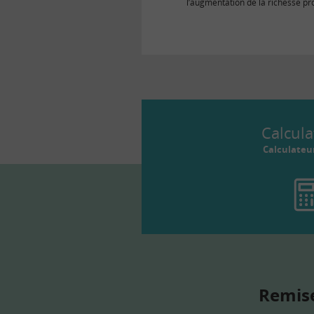
l’augmentation de la richesse pr
pendant une période donnée. La
produite est mesurée…
Calcula
Calculateu
Remise