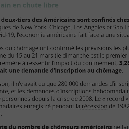
ain en chute libre
s
deux-tiers des Américains sont confinés che
s de New-York, Chicago, Los Angeles et San F
id-19, l’économie américaine fait face à une situa
es du chômage ont confirmé les prévisions les p
ine du 15 au 21 mars (le dimanche est le premier
 première à ressentir l’impact du confinement,
3,2
fait une demande d’inscription au chômage
.
son, il n’y avait eu que 280 000 demandes d’insc
nte, et les demandes d’inscriptions hebdomadair
 personnes depuis la crise de 2008. Le « record 
madaires enregistré pendant la
récession
de 1982
.
nte du nombre de chômeurs américains
ne fa