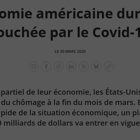
nomie américaine du
ouchée par le Covid-
LE 30 MARS 2020
facebook
facebook
Linkedin
Twitter
bluesky
Copier
messenger
le
lien
 partiel de leur économie, les États-Un
 du chômage à la fin du mois de mars. 
apide de la situation économique, un p
 milliards de dollars va entrer en vigue