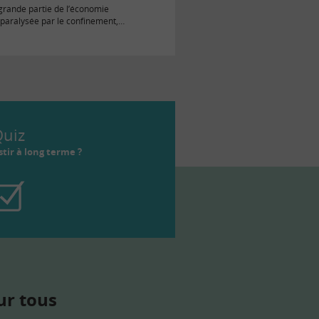
grande partie de l’économie
 paralysée par le confinement,
s statistiques économiques
catastrophiques.…
uiz
tir à long terme ?
ur tous