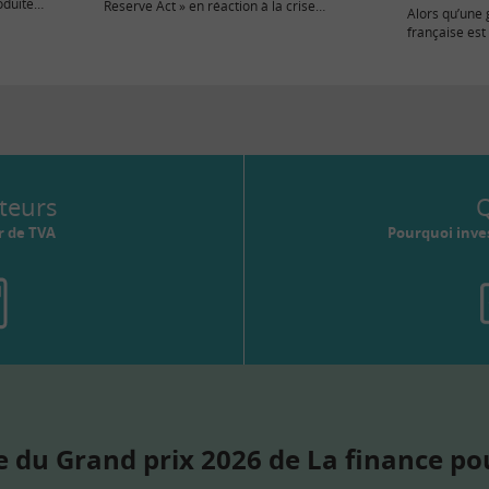
oduite
Reserve Act » en réaction à la crise
Alors qu’une 
 richesse
financière…
française est
les première
s’annoncent 
teurs
Q
r de TVA
Pourquoi inves
 du Grand prix 2026 de La finance po