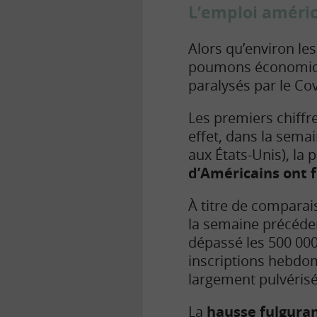
L’emploi améric
Alors qu’environ le
poumons économique
paralysés par le Cov
Les premiers chiffr
effet, dans la sema
aux États-Unis), la
d’Américains ont 
À titre de comparai
la semaine précéde
dépassé les 500 000
inscriptions hebdo
largement pulvérisé
La
hausse fulgura