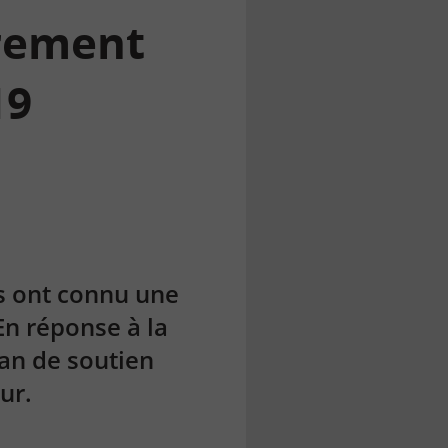
rement
19
is ont connu une
En réponse à la
lan de soutien
ur.