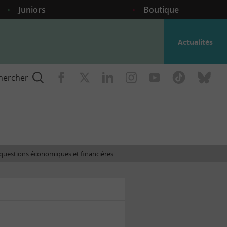
Juniors
Boutique
Actualités
hercher
nce
es questions économiques et financières.
gogique
ent
nce