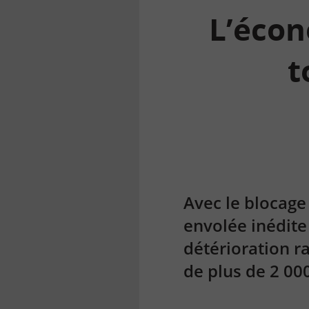
L’éco
t
la
finance
pour
tous
Avec le blocage
envolée inédite
détérioration r
de plus de 2 000