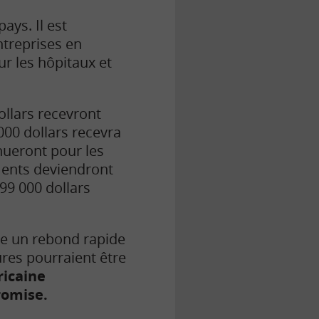
ays. Il est
ntreprises en
r les hôpitaux et
ollars recevront
000 dollars recevra
nueront pour les
ments deviendront
99 000 dollars
re un rebond rapide
ures pourraient être
ricaine
omise.