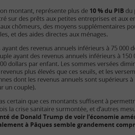
 son montant, représente plus de
10 % du PIB
du p
ré sur des prêts aux petites entreprises et aux e
es aux chômeurs, des moyens supplémentaires pou
cales, et des aides directes aux ménages.
s ayant des revenus annuels inférieurs à 75 000 d
ouple ayant des revenus annuels inférieurs à 150 
 500 dollars par enfant. Les sommes versées dimi
evenus plus élevés que ces seuils, et les verse
nnes dont les revenus annuels sont supérieurs à 
ur un couple).
pas certain que ces montants suffisent à permett
ois la crise sanitaire surmontée, et d’autres mes
onté de Donald Trump de voir l’économie amé
alement à Pâques semble grandement compr