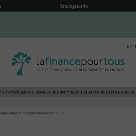
s
Enseignants
Rec
La
fina
pour
tous
-
Le
n d’intérêt général, créée pour aider chacun à se sentir plus à l’aise avec l
site
péda
sur
L’économie américaine durement touchée par le Covid-19
l'arg
et
la
fina