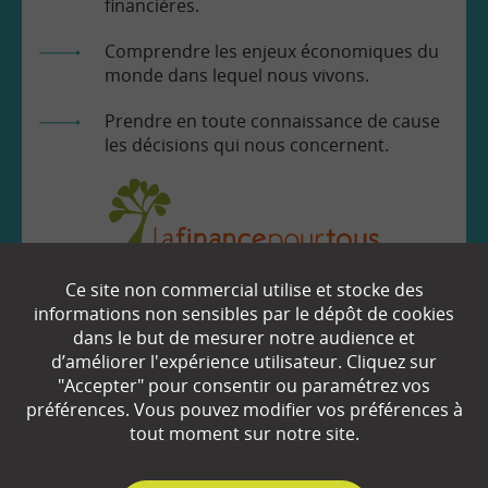
financières.
Comprendre les enjeux économiques du
monde dans lequel nous vivons.
Prendre en toute connaissance de cause
les décisions qui nous concernent.
Ce site non commercial utilise et stocke des
EN SAVOIR
+
informations non sensibles par le dépôt de cookies
dans le but de mesurer notre audience et
d’améliorer l'expérience utilisateur. Cliquez sur
Qui sommes-nous ?
"Accepter" pour consentir ou paramétrez vos
préférences. Vous pouvez modifier vos préférences à
Partenaires
tout moment sur notre site.
Espace Presse