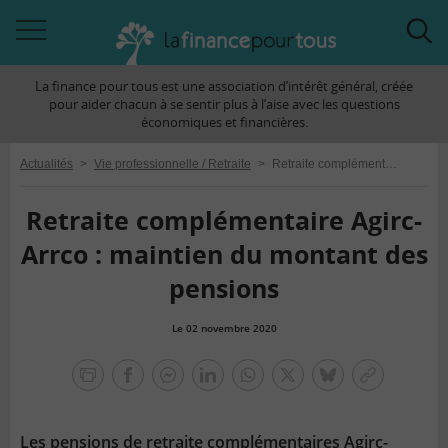
Accéder
Acc
à
à
La finance pour tous est une association d’intérêt général, créée
la
la
pour aider chacun à se sentir plus à l’aise avec les questions
navigation
rec
économiques et financières.
Actualités
>
Vie professionnelle / Retraite
>
Retraite complémentaire Agirc-Arrco : maintien du montant des pensions
Retraite complémentaire Agirc-
Arrco : maintien du montant des
pensions
Le 02 novembre 2020
la
finance
facebook
facebook
Linkedin
Whatsapp
Twitter
bluesky
Copier
pour
messenger
le
tous
lien
Les pensions de retraite complémentaires Agirc-